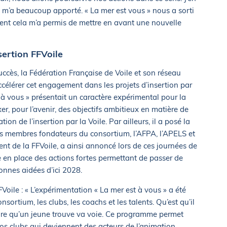
a m’a beaucoup apporté. « La mer est vous » nous a sorti
ment cela m’a permis de mettre en avant une nouvelle
sertion FFVoile
uccès, la Fédération Française de Voile et son réseau
ccélérer cet engagement dans les projets d’insertion par
 à vous » présentait un caractère expérimental pour la
ixer, pour l’avenir, des objectifs ambitieux en matière de
on de l’insertion par la Voile. Par ailleurs, il a posé la
ois membres fondateurs du consortium, l’AFPA, l’APELS et
nt de la FFVoile, a ainsi annoncé lors de ces journées de
e en place des actions fortes permettant de passer de
onnes aidées d’ici 2028.
oile : « L’expérimentation « La mer est à vous » a été
ortium, les clubs, les coachs et les talents. Qu’est qu’il
dire qu’un jeune trouve va voie. Ce programme permet
nos clubs qui deviennent des acteurs de l’animation