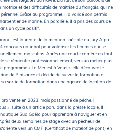
ciété des Régates du Havre. Du fait de son parcours de
 motrice et des difficultés de maitrise du français, qui ne
i pérenne. Grâce au programme, il a validé son permis
harpentier de marine. En parallèle, il a pris des cours de
ans un cycle positif.
Kourou, est lauréate de la mention spéciale du jury Afpa
 concours national pour valoriser les femmes qui se
onnellement masculins. Après une courte carrière en tant
de se réorienter professionnellement, vers un métier plus
le programme « La Mer est à Vous », elle découvre le
ine de Plaisance et décide de suivre la formation à
s sa sortie de formation dans une agence de location de
c pro vente en 2023, mais passionné de pêche, il
us », suite à un article paru dans la presse locale. Il
 nautique Sud Goëlo pour apprendre à naviguer et en
. Après deux semaines de stage avec un pêcheur de
 s'oriente vers un CMP (Certificat de matelot de pont) en