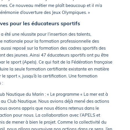
nes. Ce nouveau métier me plaît beaucoup et il m’a
cérémonie d’ouverture des Jeux Olympiques. »
ves pour les éducateurs sportifs
 été une réussite pour l’insertion des talents,
e nationale pour la formation professionnelle des
a aussi reposé sur la formation des cadres sportifs des
t des jeunes. Ainsi 47 éducateurs sportifs ont pu être
r le sport (Apels). Ce qui fait de la Fédération française
duire la seule formation certifiante existante en matière
 le sport », jusqu’à la certification. Une formation
 :
lub Nautique du Marin : « Le programme « La mer est à
t » au Club Nautique. Nous avions déjà mené des actions
nous avons appris que nous étions retenus dans le
action pour nous. La collaboration avec l’APELS et
mis de mener à bien le projet. Comme la collectivité du
ail, nous allons poursuivre nos actions dans ce sens. J’en