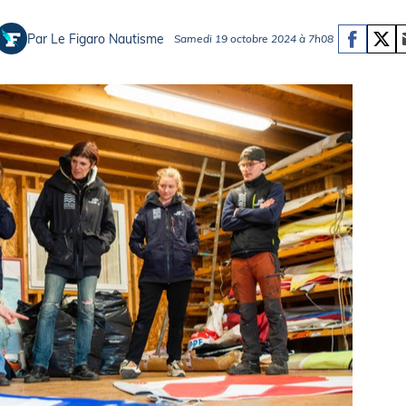
Briefings
ISIRS
Par Le Figaro Nautisme
Samedi 19 octobre 2024 à 7h08
che en mer
FLASH INFO
ongée
isse