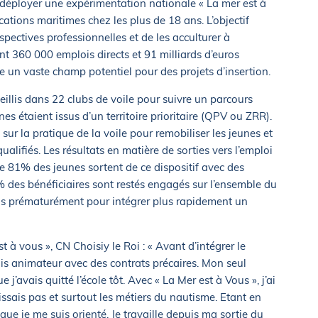
 déployer une expérimentation nationale « La mer est à
cations maritimes chez les plus de 18 ans. L’objectif
rspectives professionnelles et de les acculturer à
t 360 000 emplois directs et 91 milliards d’euros
tue un vaste champ potentiel pour des projets d’insertion.
illis dans 22 clubs de voile pour suivre un parcours
es étaient issus d’un territoire prioritaire (QPV ou ZRR).
 sur la pratique de la voile pour remobiliser les jeunes et
lifiés. Les résultats en matière de sorties vers l’emploi
ue 81% des jeunes sortent de ce dispositif avec des
% des bénéficiaires sont restés engagés sur l’ensemble du
tis prématurément pour intégrer plus rapidement un
 à vous », CN Choisiy le Roi : « Avant d’intégrer le
ais animateur avec des contrats précaires. Mon seul
’avais quitté l’école tôt. Avec « La Mer est à Vous », j’ai
ssais pas et surtout les métiers du nautisme. Etant en
 que je me suis orienté. Je travaille depuis ma sortie du