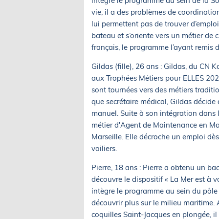
intègre le programme au sein de la So
vie, il a des problèmes de coordination
lui permettent pas de trouver d’emplo
bateau et s’oriente vers un métier de c
français, le programme l’ayant remis d
Gildas (fille), 26 ans : Gildas, du CN 
aux Trophées Métiers pour ELLES 2024
sont tournées vers des métiers traditi
que secrétaire médical, Gildas décide 
manuel. Suite à son intégration dans 
métier d'Agent de Maintenance en Mar
Marseille. Elle décroche un emploi dè
voiliers.
Pierre, 18 ans : Pierre a obtenu un ba
découvre le dispositif « La Mer est à vo
intègre le programme au sein du pôle
découvrir plus sur le milieu maritime
coquilles Saint-Jacques en plongée, il