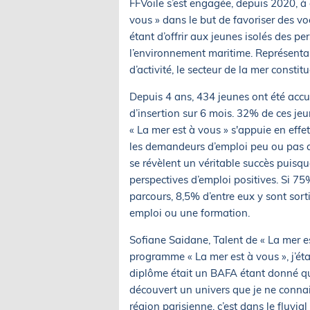
FFVoile s’est engagée, depuis 2020, à
vous » dans le but de favoriser des vo
étant d’offrir aux jeunes isolés des pe
l’environnement maritime. Représentan
d’activité, le secteur de la mer consti
Depuis 4 ans, 434 jeunes ont été accue
d’insertion sur 6 mois. 32% de ces jeun
« La mer est à vous » s'appuie en effet
les demandeurs d’emploi peu ou pas qua
se révèlent un véritable succès puisq
perspectives d’emploi positives. Si 75
parcours, 8,5% d’entre eux y sont sor
emploi ou une formation.
Sofiane Saidane, Talent de « La mer est
programme « La mer est à vous », j’ét
diplôme était un BAFA étant donné que j
découvert un univers que je ne connai
région parisienne, c’est dans le fluvial