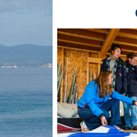
Equipements
LO
Salons
Pê
Economie
Pl
Yachting
Gl