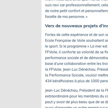
suis ravi car professionnellement, cel
de notre petit confort et personnelle
facette de ma personne. »
Vers de nouveaux projets d’in
Fortes de cette expérience et de son s
Ecole Française de Voile souhaitent a
le sport. Si le programme « La mer est
FFVoile, il conforte sa volonté de se f
performance sociale et de démocratisati
base d’une collaboration entre les tr
la FFVoile. Jean-Luc Dénéchau, Préside
la Performance Sociale, vouloir mettr
434 bénéficiaires à plus de 1000 pers
Jean-Luc Dénéchau, Président de la FFV
extraordinaire pour les membres du cons
peut y avoir de plus beau que de se 
aussi d’apporter un autre regard sur 