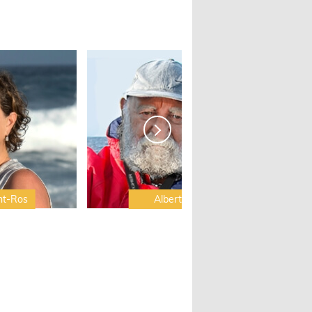
nt-Ros
Albert Brel