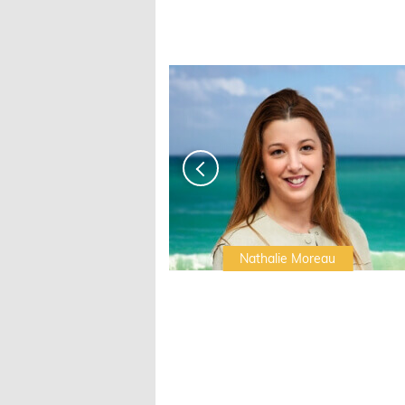
Irwin Sonigo
Nathalie Moreau