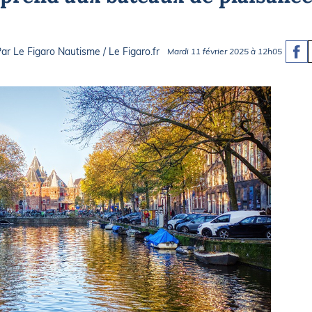
Briefings
ISIRS
che en mer
FLASH INFO
ar Le Figaro Nautisme / Le Figaro.fr
Mardi 11 février 2025 à 12h05
ongée
isse