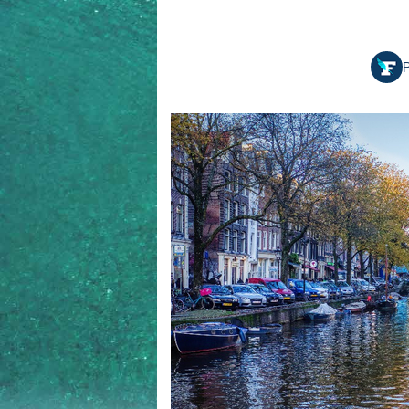
Equipements
LO
Salons
Pê
Economie
P
Pl
Yachting
Gl