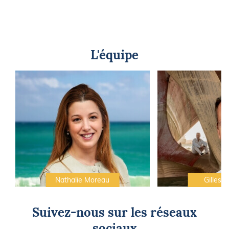
L'équipe
Nathalie Moreau
Gilles C
Suivez-nous sur les réseaux
sociaux