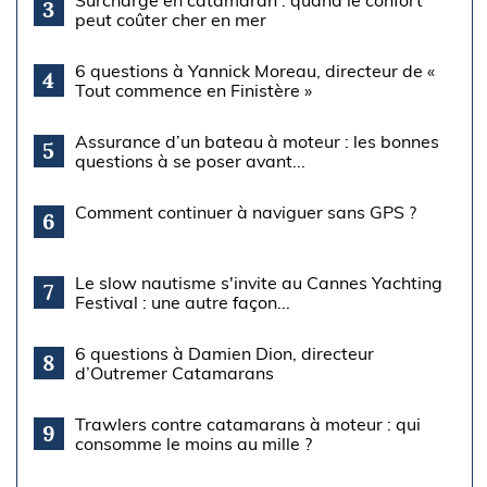
Surcharge en catamaran : quand le confort
3
peut coûter cher en mer
6 questions à Yannick Moreau, directeur de «
4
Tout commence en Finistère »
Assurance d’un bateau à moteur : les bonnes
5
questions à se poser avant...
Comment continuer à naviguer sans GPS ?
6
Le slow nautisme s'invite au Cannes Yachting
7
Festival : une autre façon...
6 questions à Damien Dion, directeur
8
d’Outremer Catamarans
Trawlers contre catamarans à moteur : qui
9
consomme le moins au mille ?