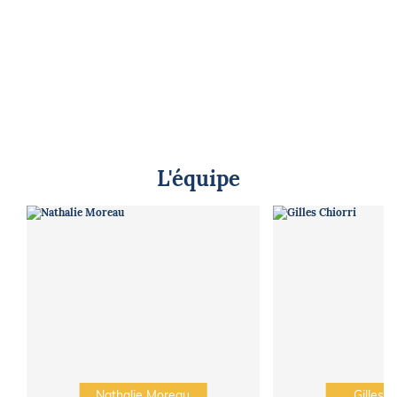
L'équipe
Nathalie Moreau
Gilles C