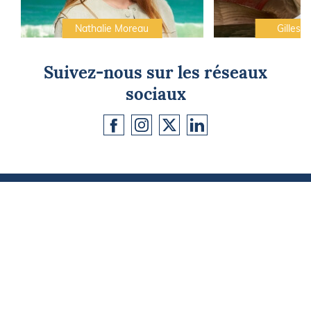
Nathalie Moreau
Gilles C
Suivez-nous sur les réseaux
sociaux
CAP SUR L'ÉVASION
Newsletter
Go !
Contactez-nous