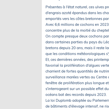
Présentes à l'état naturel, ces ulves p
d'engrais azoté épandus dans les cham
emportés vers les côtes bretonnes par 
Avec 6,6 millions de cochons en 2023,
concentre plus de la moitié du cheptel
On compte presque deux cochons par 
dans certaines parties du pays du Léo
bretons depuis 20 ans, mais il reste l
que les conditions météorologiques s'
Et, ces dernières années, des printemp
favorisé la prolifération d'algues vert
charrient de fortes quantités de nutrim
surveillance marées vertes au Centre 
fenêtre de prolifération plus longue et
s'interrogeant sur un possible effet d
océans bat des records depuis 2023.
La loi Duplomb adoptée au Parlement le
de bâtiments d'élevage intensif, ne ri