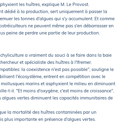
phyxient les huîtres, explique M. Le Provost.
t dédié à la production, sert uniquement à passer la
 remuer les tonnes d'algues qui s'y accumulent. Et comme
s ostréiculteurs ne peuvent même pas s'en débarrasser en
us peine de perdre une partie de leur production.
chyliculture a vraiment du souci à se faire dans la baie
hercheur et spécialiste des huîtres à l'Ifremer.
mpatibles: la coexistence n'est pas possible", souligne le
abilisent l'écosystème, entrent en compétition avec le
s mollusques marins et asphyxient le milieu en diminuant
lle-t-il. "Et moins d'oxygène, c'est moins de croissance",
es algues vertes diminuent les capacités immunitaires de
 que la mortalité des huîtres contaminées par un
is plus importante en présence d'algues vertes.