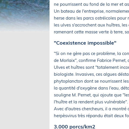
ne pourrissent au fond de la mer et as
Un bateau de l'entreprise, normalemen
herse dans les parcs ostréicoles pour
les ulves s'accrochent aux huîtres, le
ramenant cette masse verte à terre, so
"Coexistence impossible"
"Si on ne gère pas ce problème, la con
de Morlaix", confirme Fabrice Pernet, c
Ulves et huîtres sont "totalement inco
biologiste. Invasives, ces algues dést
phytoplancton dont se nourrissent le
la quantité d'oxygène dans l'eau, détai
souligne M. Pernet, qui ajoute que "l
l'huître et la rendent plus vulnérable".
Avec d'autres chercheurs, il a montré
herpèsvirus très répandu était deux fo
3.000 porcs/km2