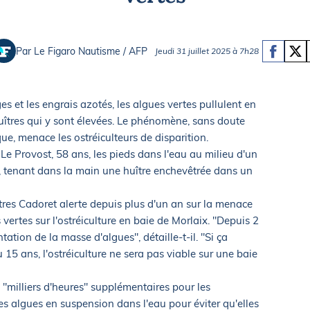
Briefings
ISIRS
che en mer
FLASH INFO
Par Le Figaro Nautisme / AFP
Jeudi 31 juillet 2025 à 7h28
ongée
isse
es et les engrais azotés, les algues vertes pullulent en
huîtres qui y sont élevées. Le phénomène, sans doute
e, menace les ostréiculteurs de disparition.
 Le Provost, 58 ans, les pieds dans l'eau au milieu d'un
e), tenant dans la main une huître enchevêtrée dans un
tres Cadoret alerte depuis plus d'un an sur la menace
s vertes sur l'ostréiculture en baie de Morlaix. "Depuis 2
ation de la masse d'algues", détaille-t-il. "Si ça
15 ans, l'ostréiculture ne sera pas viable sur une baie
"milliers d'heures" supplémentaires pour les
les algues en suspension dans l'eau pour éviter qu'elles