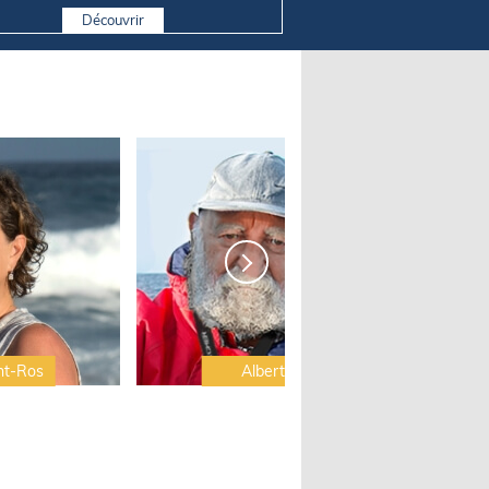
Découvrir
nt-Ros
Albert Brel