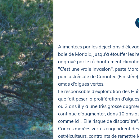
Equipements
LO
Salons
Pê
Economie
Pl
Yachting
Gl
Alimentées par les déjections d'élevag
baie de Morlaix, jusqu'à étouffer les 
aggravé par le réchauffement climatiqu
"C'est une vraie invasion", peste Marc
parc ostréicole de Carantec (Finistèr
amas d'algues vertes.
Le responsable d'exploitation des Huî
que fait peser la prolifération d'algue
ou 3 ans il y a une très grosse augment
continue d'augmenter, dans 10 ans ou 
comme ici... Elle risque de disparaître".
Car ces marées vertes engendrent des 
ostréiculteurs, contraints de remettre 