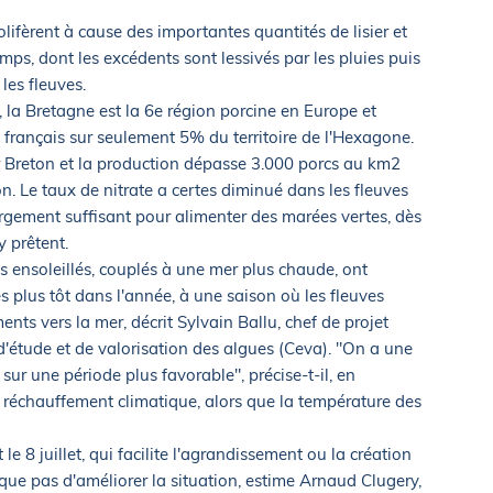
rolifèrent à cause des importantes quantités de lisier et
ps, dont les excédents sont lessivés par les pluies puis
les fleuves.
 la Bretagne est la 6e région porcine en Europe et
 français sur seulement 5% du territoire de l'Hexagone.
Breton et la production dépasse 3.000 porcs au km2
n. Le taux de nitrate a certes diminué dans les fleuves
argement suffisant pour alimenter des marées vertes, dès
y prêtent.
s ensoleillés, couplés à une mer plus chaude, ont
es plus tôt dans l'année, à une saison où les fleuves
ents vers la mer, décrit Sylvain Ballu, chef de projet
d'étude et de valorisation des algues (Ceva). "On a une
 sur une période plus favorable", précise-t-il, en
u réchauffement climatique, alors que la température des
 8 juillet, qui facilite l'agrandissement ou la création
sque pas d'améliorer la situation, estime Arnaud Clugery,