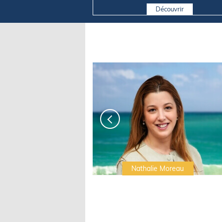
Découvrir
Irwin Sonigo
Nathalie Moreau