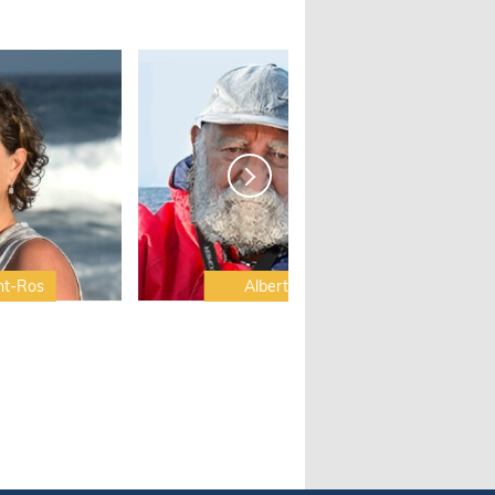
nt-Ros
Albert Brel