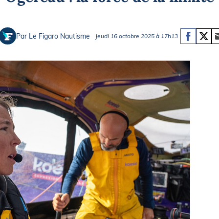
Briefings
ISIRS
che en mer
FLASH INFO
Par Le Figaro Nautisme
Jeudi 16 octobre 2025 à 17h13
ongée
isse