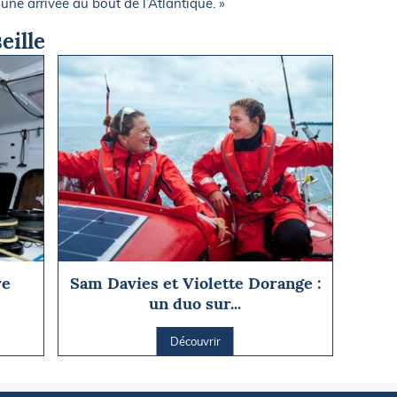
 une arrivée au bout de l’Atlantique. »
eille
re
Sam Davies et Violette Dorange :
un duo sur...
Découvrir