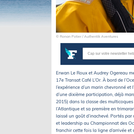
© Ronan Potier / Authentik Aventures
Erwan Le Roux et Audrey Ogereau mette
17e Transat Café L’Or. À bord de l’Ocea
l’expérience d’un marin chevronné et l
d’une dixième participation, déjà marq
2015) dans la classe des multicoques 
l’Atlantique et sa première en trima
laissé un goût d’inachevé. Portés pa
et leadership au Championnat des Ocea
franchir cette fois la ligne d’arrivée e