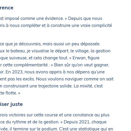
érence
s’est imposé comme une évidence. « Depuis que nous
s à nous compléter et à construire une vraie complicité
t ce que je découvrais, mais aussi un peu dépassée.
le bateau, je visualise le départ, le village, la gestion
e que suiveuse, et cela change tout. » Erwan, figure
ur cette complémentarité : « Bien sûr qu’on veut gagner,
finir. En 2023, nous avons appris à nos dépens qu’une
ment pas les excès. Nous voulons naviguer comme on sait
en construisant une trajectoire solide. La mixité, c’est
e flotte. »
ser juste
ois victoires sur cette course et une constance au plus
ce du rythme et de la gestion. « Depuis 2021, chaque
ivée, il termine sur le podium. C’est une statistique qui en