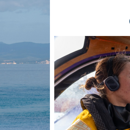
Equipements
LO
Salons
Pê
Economie
Pl
Yachting
Gl