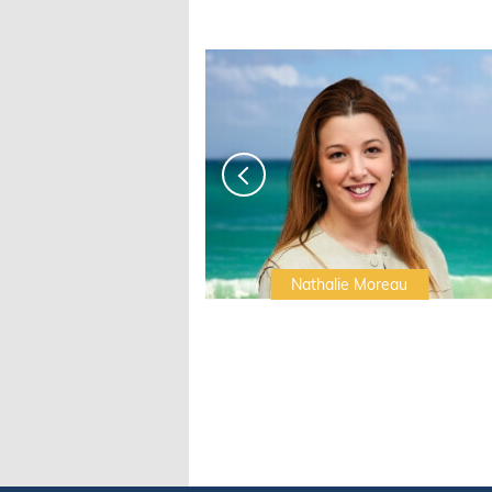
Irwin Sonigo
Nathalie Moreau