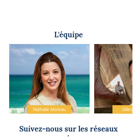
L'équipe
Nathalie Moreau
Gilles C
Suivez-nous sur les réseaux