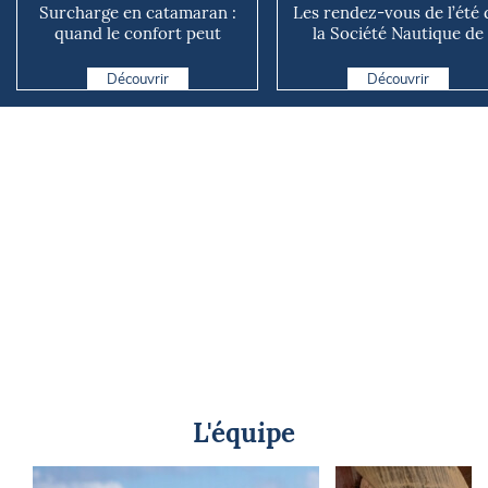
Surcharge en catamaran :
Les rendez-vous de l’été 
quand le confort peut
la Société Nautique de
coûter cher en mer
Marseille
Découvrir
Découvrir
L'équipe