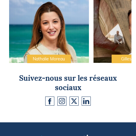
Nathalie Moreau
Gilles C
Suivez-nous sur les réseaux
sociaux