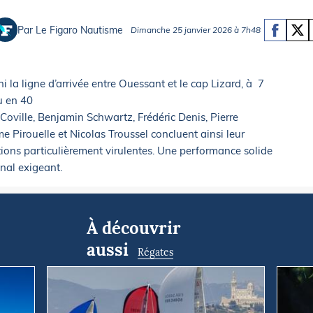
Briefings
ISIRS
Par Le Figaro Nautisme
Dimanche 25 janvier 2026 à 7h48
che en mer
FLASH INFO
ongée
isse
 la ligne d’arrivée entre Ouessant et le cap Lizard, à 7
u en 40
Coville, Benjamin Schwartz, Frédéric Denis, Pierre
 Pirouelle et Nicolas Troussel concluent ainsi leur
tions particulièrement virulentes. Une performance solide
nal exigeant.
À découvrir
aussi
Régates