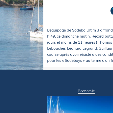
Equipements
LO
Salons
Pê
Economie
Pl
Yachting
Gl
L’équipage de Sodebo Ultim 3 a franchi
h 49, ce dimanche matin. Record batt
jours et moins de 11 heures ! Thomas 
Leboucher, Léonard Legrand, Guillaume
course après avoir résisté à des condi
pour les « Sodeboys » au terme d’un fi
Economie