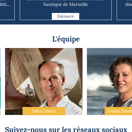
ti...
Nautique de Marseille
dis
Découvrir
L'équipe
Gilles Chiorri
Sophie Sava
Suivez-nous sur les réseaux sociaux