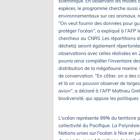
scientifique. En observant les modes de
espèces, le programme cherche aussi à
environnementaux sur ces animaux, n
"On veut fournir des données pour gui
protéger l'océan", a expliqué à l'AFP l
chercheur au CNRS. Les répartitions de
déchets) seront également répertorié
observations avec celles réalisées en
pourra ainsi compléter l'inventaire d
distribution de la mégafaune marine. E
de conservation. "En côtier, on a des 
et là on va pouvoir observer de larges
avion", a déclaré à l'AFP Mathieu Grell
biodiversité, qui appuie les politique
L'océan représente 99% du territoire 
collectivité du Pacifique. La Polynési
Nations unies sur l'océan à Nice en ju