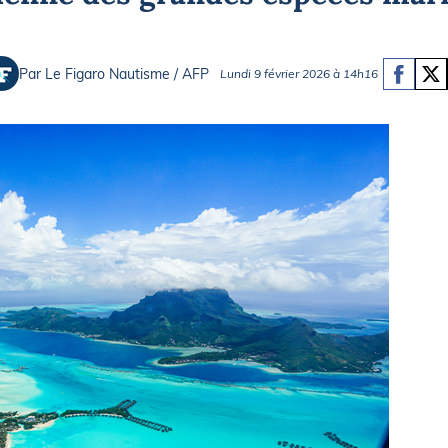
Briefings
ISIRS
che en mer
FLASH INFO
Par Le Figaro Nautisme / AFP
Lundi 9 février 2026 à 14h16
ongée
isse