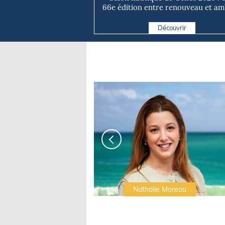
66e édition entre renouveau et ambi
Découvrir
Irwin Sonigo
Nathalie Moreau