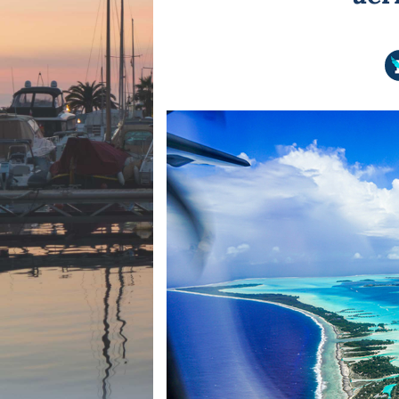
Equipements
LO
Salons
Pê
Economie
Pl
Yachting
Gl