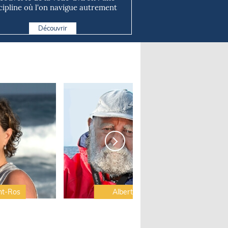
cipline où l'on navigue autrement
Découvrir
nt-Ros
Albert Brel