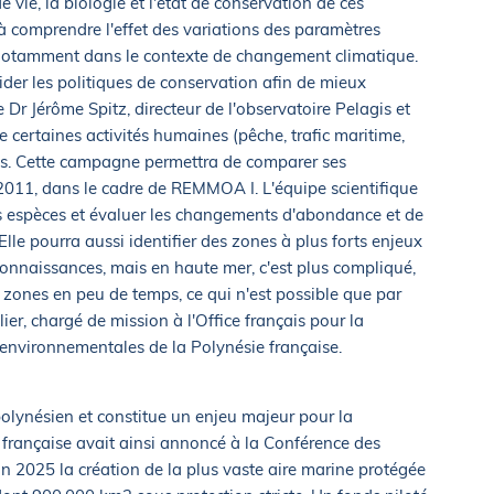
 vie, la biologie et l'état de conservation de ces
 comprendre l'effet des variations des paramètres
otamment dans le contexte de changement climatique.
der les politiques de conservation afin de mieux
e Dr Jérôme Spitz, directeur de l'observatoire Pelagis et
 certaines activités humaines (pêche, trafic maritime,
es. Cette campagne permettra de comparer ses
 2011, dans le cadre de REMMOA I. L'équipe scientifique
es espèces et évaluer les changements d'abondance et de
lle pourra aussi identifier des zones à plus forts enjeux
connaissances, mais en haute mer, c'est plus compliqué,
 zones en peu de temps, ce qui n'est possible que par
ier, chargé de mission à l'Office français pour la
s environnementales de la Polynésie française.
polynésien et constitue un enjeu majeur pour la
e française avait ainsi annoncé à la Conférence des
in 2025 la création de la plus vaste aire marine protégée