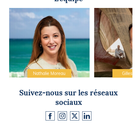
Nathalie Moreau
Gilles C
Suivez-nous sur les réseaux
sociaux