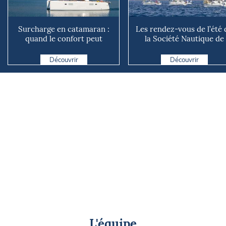
Surcharge en catamaran :
Les rendez-vous de l’été 
quand le confort peut
la Société Nautique de
coûter cher en mer
Marseille
Découvrir
Découvrir
L'équipe