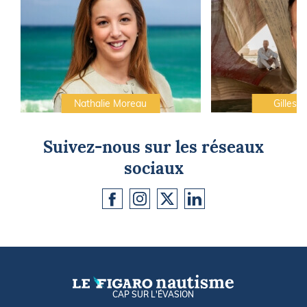
Nathalie Moreau
Gilles C
Suivez-nous sur les réseaux
sociaux
CAP SUR L'ÉVASION