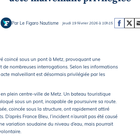
Briefings
ISIRS
che en mer
FLASH INFO
Par Le Figaro Nautisme
Jeudi 19 février 2026 à 10h15
ongée
isse
vé coincé sous un pont à Metz, provoquant une
nt de nombreuses interrogations. Selon les informations
 acte malveillant est désormais privilégiée par les
 en plein centre-ville de Metz. Un bateau touristique
 bloqué sous un pont, incapable de poursuivre sa route.
e, coincée sous la structure, ont rapidement attiré
ts. D’après France Bleu, l’incident n’aurait pas été causé
ne variation soudaine du niveau d’eau, mais pourrait
volontaire.