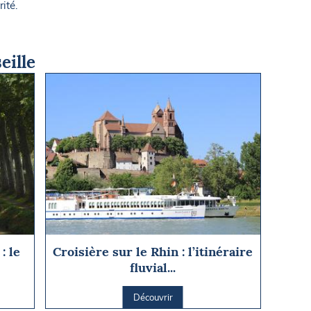
ité.
eille
: le
Croisière sur le Rhin : l’itinéraire
fluvial...
Découvrir