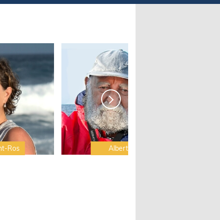
nt-Ros
Albert Brel