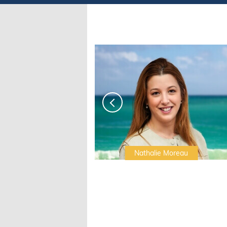
Irwin Sonigo
Nathalie Moreau