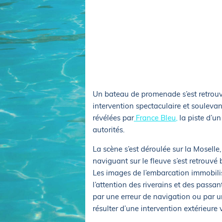
Equipements
LO
Salons
Pê
Economie
Pl
Yachting
Gl
Un bateau de promenade s’est retrou
intervention spectaculaire et souleva
révélées par
France Bleu,
la piste d’un
autorités.
La scène s’est déroulée sur la Moselle,
naviguant sur le fleuve s’est retrouvé
Les images de l’embarcation immobilisé
l’attention des riverains et des passan
par une erreur de navigation ou par u
résulter d’une intervention extérieure 