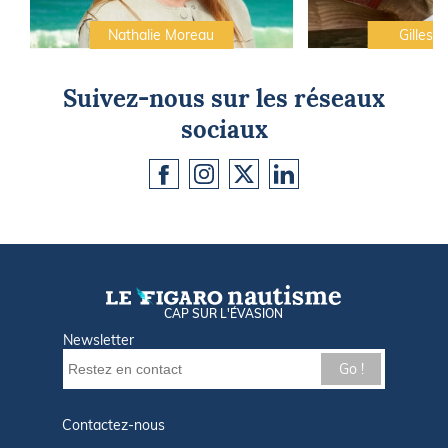
Nathalie Moreau
Gilles C
Suivez-nous sur les réseaux
sociaux
CAP SUR L'ÉVASION
Newsletter
Go !
Contactez-nous