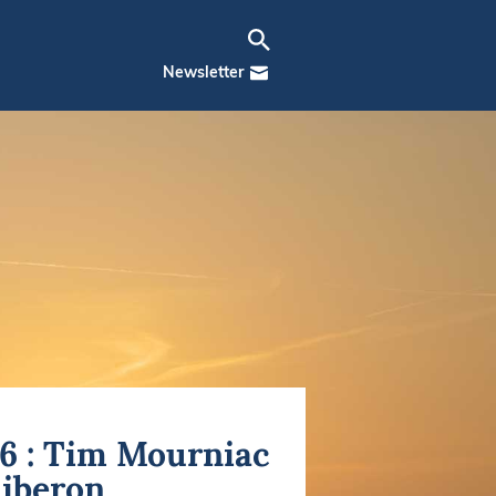
Newsletter
6 : Tim Mourniac
uiberon