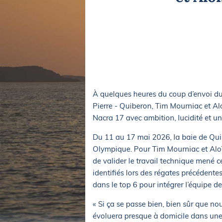
Equipements
LO
Salons
Pê
Economie
Pl
Yachting
Gl
À quelques heures du coup d’envoi 
Pierre - Quiberon, Tim Mourniac et A
Nacra 17 avec ambition, lucidité et un
Du 11 au 17 mai 2026, la baie de Qu
Olympique. Pour Tim Mourniac et Aloïse
de valider le travail technique mené c
identifiés lors des régates précédentes.
dans le top 6 pour intégrer l’équipe de
« Si ça se passe bien, bien sûr que no
évoluera presque à domicile dans une 