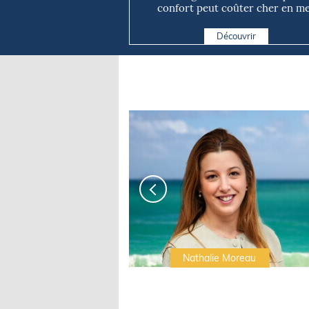
confort peut coûter cher en m
Découvrir
Irwin Sonigo
Nathalie Moreau