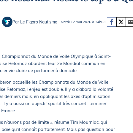
Briefings
ISIRS
che en mer
FLASH INFO
Par Le Figaro Nautisme
Mardi 12 mai 2026 à 14h03
ongée
isse
du Championnat du Monde de Voile Olympique à Saint-
loïse Retornaz abordent leur 2e Mondial commun en
e envie claire de performer à domicile.
iberon accueille les Championnats du Monde de Voile
 Retornaz, l’enjeu est double. Il y a d’abord la volonté
es derniers mois, en appliquant les axes d’optimisation
 Il y a aussi un objectif sportif très concret : terminer
 France.
us n’aurons pas de limite », résume Tim Mourniac, qui
baie qu’il connaît parfaitement. Mais pas question pour