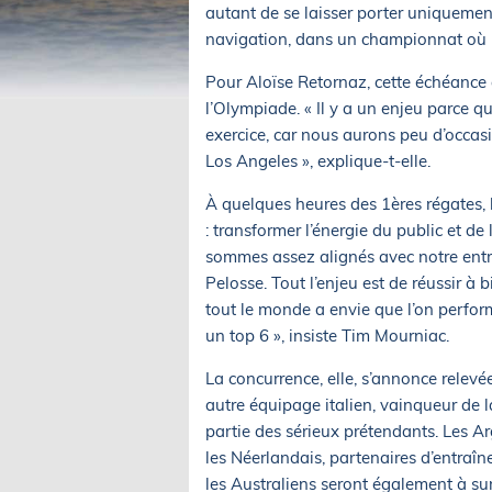
autant de se laisser porter uniquement
navigation, dans un championnat où la
Pour Aloïse Retornaz, cette échéance
l’Olympiade. « Il y a un enjeu parce q
exercice, car nous aurons peu d’occas
Los Angeles », explique-t-elle.
À quelques heures des 1ères régates, 
: transformer l’énergie du public et de
sommes assez alignés avec notre entra
Pelosse. Tout l’enjeu est de réussir à
tout le monde a envie que l’on perform
un top 6 », insiste Tim Mourniac.
La concurrence, elle, s’annonce relevé
autre équipage italien, vainqueur de 
partie des sérieux prétendants. Les A
les Néerlandais, partenaires d’entraî
les Australiens seront également à surv