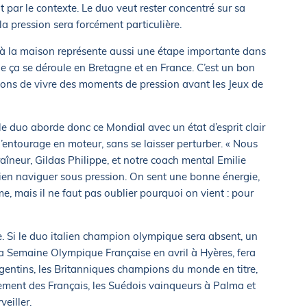
 par le contexte. Le duo veut rester concentré sur sa
 pression sera forcément particulière.
 à la maison représente aussi une étape importante dans
ue ça se déroule en Bretagne et en France. C’est un bon
ions de vivre des moments de pression avant les Jeux de
le duo aborde donc ce Mondial avec un état d’esprit clair
 l’entourage en moteur, sans se laisser perturber. « Nous
îneur, Gildas Philippe, et notre coach mental Emilie
 bien naviguer sous pression. On sent une bonne énergie,
e, mais il ne faut pas oublier pourquoi on vient : pour
e. Si le duo italien champion olympique sera absent, un
la Semaine Olympique Française en avril à Hyères, fera
rgentins, les Britanniques champions du monde en titre,
nement des Français, les Suédois vainqueurs à Palma et
eiller.