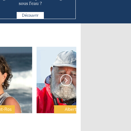
sous l’eau ?
Découvrir
nt-Ros
Albert Brel