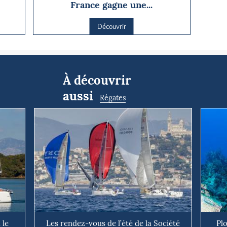
France gagne une...
Découvrir
À découvrir
aussi
Régates
 le
Les rendez-vous de l’été de la Société
Pl