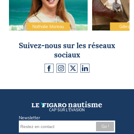
Nathalie Moreau
Gilles C
Suivez-nous sur les réseaux
sociaux
CAP SUR L'ÉVASION
Newsletter
Go !