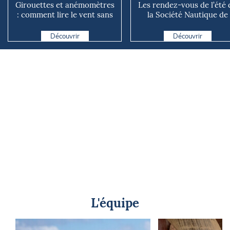
Girouettes et anémomètres
Les rendez-vous de l’été 
: comment lire le vent sans
la Société Nautique de
instrument connecté
Marseille
Découvrir
Découvrir
L'équipe