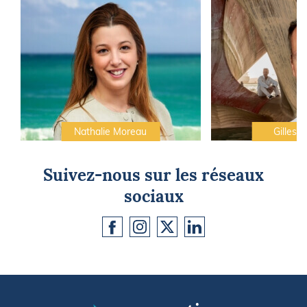
Nathalie Moreau
Gilles C
Suivez-nous sur les réseaux
sociaux