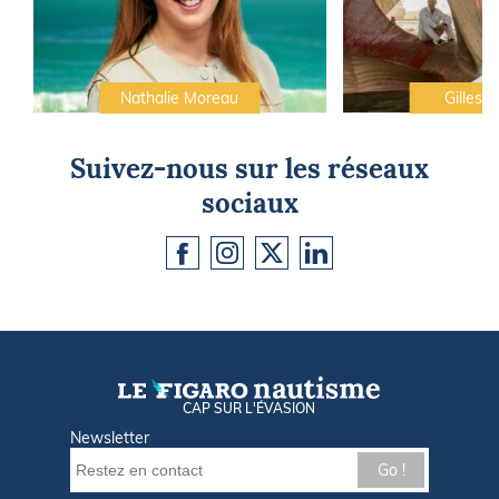
Nathalie Moreau
Gilles C
Suivez-nous sur les réseaux
sociaux
CAP SUR L'ÉVASION
Newsletter
Go !