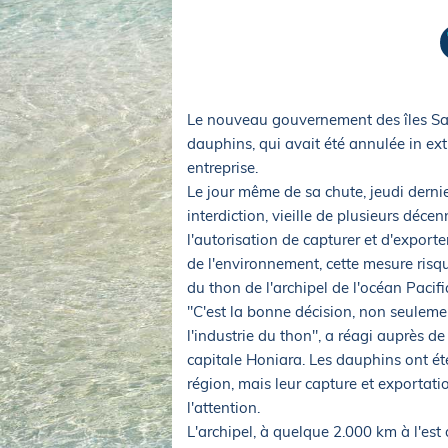
Equipements
LO
Salons
Pê
Economie
Pl
Yachting
Gl
Le nouveau gouvernement des îles Salo
dauphins, qui avait été annulée in ext
entreprise.
Le jour même de sa chute, jeudi derni
interdiction, vieille de plusieurs déc
l'autorisation de capturer et d'export
de l'environnement, cette mesure risqua
du thon de l'archipel de l'océan Pacifi
"C'est la bonne décision, non seuleme
l'industrie du thon", a réagi auprès d
capitale Honiara. Les dauphins ont ét
région, mais leur capture et exportat
l'attention.
L'archipel, à quelque 2.000 km à l'est