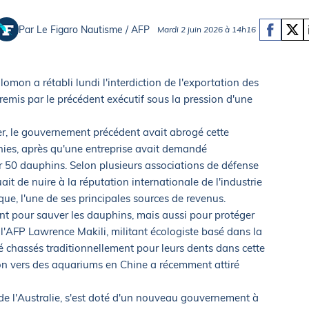
Briefings
ISIRS
Par Le Figaro Nautisme / AFP
Mardi 2 juin 2026 à 14h16
che en mer
FLASH INFO
ongée
isse
mon a rétabli lundi l'interdiction de l'exportation des
remis par le précédent exécutif sous la pression d'une
er, le gouvernement précédent avait abrogé cette
ennies, après qu'une entreprise avait demandé
er 50 dauphins. Selon plusieurs associations de défense
it de nuire à la réputation internationale de l'industrie
que, l'une de ses principales sources de revenus.
nt pour sauver les dauphins, mais aussi pour protéger
e l'AFP Lawrence Makili, militant écologiste basé dans la
é chassés traditionnellement pour leurs dents dans cette
ion vers des aquariums en Chine a récemment attiré
 de l'Australie, s'est doté d'un nouveau gouvernement à