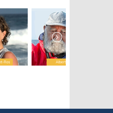
nt-Ros
Albert Brel