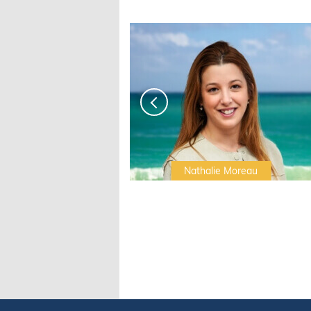
Irwin Sonigo
Nathalie Moreau