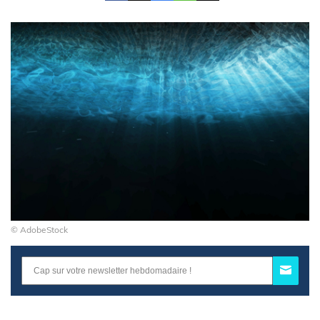
© AdobeStock