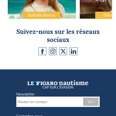
Nathalie Moreau
Gilles C
Suivez-nous sur les réseaux
sociaux
CAP SUR L'ÉVASION
Newsletter
Go !