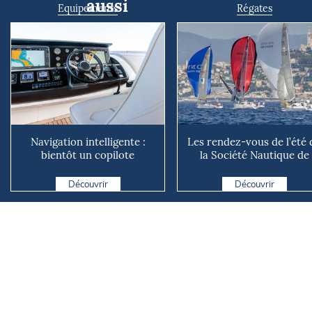
aussi
Equipements
Régates
Navigation intelligente :
Les rendez-vous de l’été 
bientôt un copilote
la Société Nautique de
numérique sur nos voiliers ?
Marseille
Découvrir
Découvrir