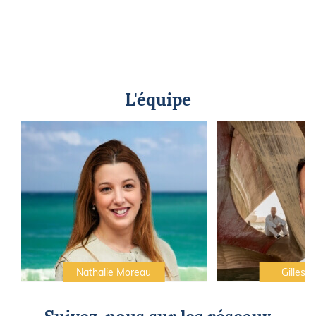
L'équipe
Nathalie Moreau
Gilles C