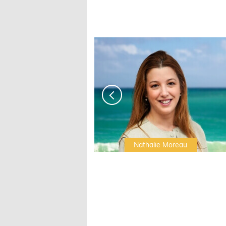
Irwin Sonigo
Nathalie Moreau