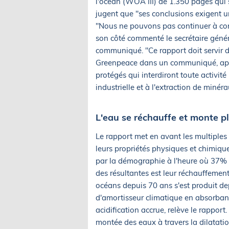
l'océan (WOA III) de 1.350 pages qui s
jugent que "ses conclusions exigent u
"Nous ne pouvons pas continuer à con
son côté commenté le secrétaire génér
communiqué. "Ce rapport doit servir d
Greenpeace dans un communiqué, appe
protégés qui interdiront toute activit
industrielle et à l'extraction de miné
L'eau se réchauffe et monte pl
Le rapport met en avant les multiples 
leurs propriétés physiques et chimiqu
par la démographie à l'heure où 37% 
des résultantes est leur réchauffemen
océans depuis 70 ans s'est produit de
d'amortisseur climatique en absorbant
acidification accrue, relève le rapport
montée des eaux à travers la dilatatio