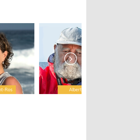
nt-Ros
Albert Brel