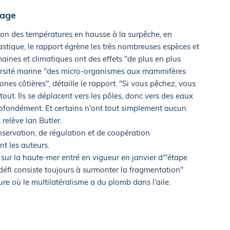
tage
on des températures en hausse à la surpêche, en
astique, le rapport égrène les très nombreuses espèces et
aines et climatiques ont des effets "de plus en plus
ersité marine "des micro-organismes aux mammifères
nes côtières", détaille le rapport. "Si vous pêchez, vous
ut. Ils se déplacent vers les pôles, donc vers des eaux
profondément. Et certains n'ont tout simplement aucun
, relève Ian Butler.
nservation, de régulation et de coopération
nt les auteurs.
é sur la haute-mer entré en vigueur en janvier d'"étape
 défi consiste toujours à surmonter la fragmentation"
heure où le multilatéralisme a du plomb dans l'aile.