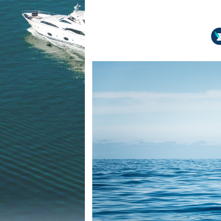
Equipements
LO
Salons
Pê
Economie
Pl
Yachting
Gl