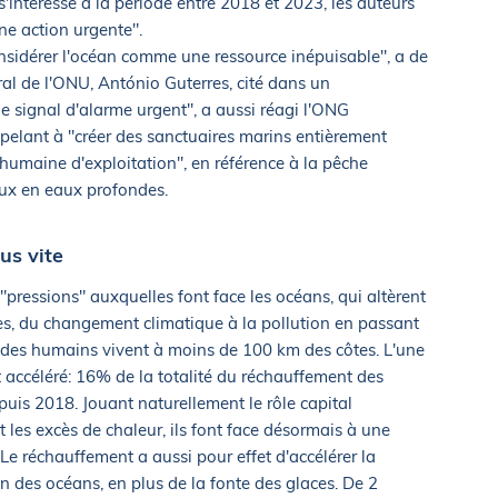
'intéresse à la période entre 2018 et 2023, les auteurs
ne action urgente".
sidérer l'océan comme une ressource inépuisable", a de
al de l'ONU, António Guterres, cité dans un
e signal d'alarme urgent", a aussi réagi l'ONG
lant à "créer des sanctuaires marins entièrement
é humaine d'exploitation", en référence à la pêche
raux en eaux profondes.
us vite
"pressions" auxquelles font face les océans, qui altèrent
es, du changement climatique à la pollution en passant
des humains vivent à moins de 100 km des côtes. L'une
t accéléré: 16% de la totalité du réchauffement des
puis 2018. Jouant naturellement le rôle capital
 les excès de chaleur, ils font face désormais à une
. Le réchauffement a aussi pour effet d'accélérer la
n des océans, en plus de la fonte des glaces. De 2