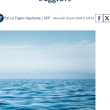
Briefings
ISIRS
che en mer
FLASH INFO
Par Le Figaro Nautisme / AFP
Mercredi 10 juin 2026 à 10h14
ongée
isse