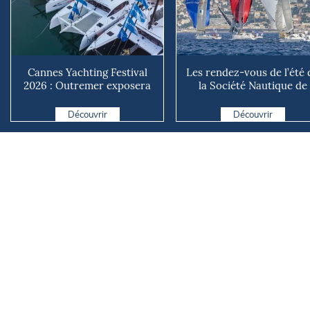
Cannes Yachting Festival
Les rendez-vous de l’été 
2026 : Outremer exposera
la Société Nautique de
deux catamarans taillé...
Marseille
Découvrir
Découvrir