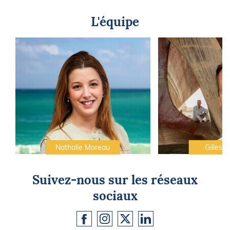
L'équipe
Nathalie Moreau
Gilles C
Suivez-nous sur les réseaux
sociaux