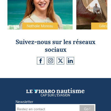
Nathalie Moreau
Gilles C
Suivez-nous sur les réseaux
sociaux
CAP SUR L'ÉVASION
Newsletter
Go !