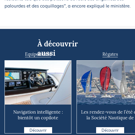
palourdes et des coquillages", a encore expliqué le ministère.
À découvrir
aussi
Equipements
Régates
Navigation intelligente :
Les rendez-vous de l’été 
bientôt un copilote
la Société Nautique de
numérique sur nos voiliers ?
Marseille
Découvrir
Découvrir