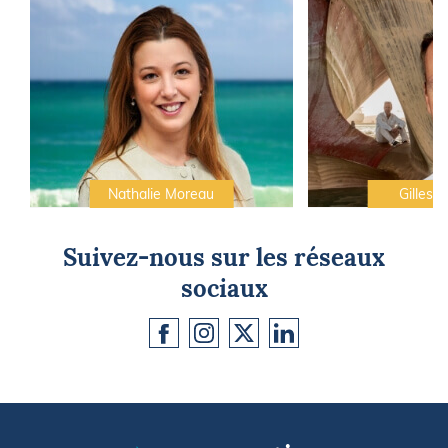
Nathalie Moreau
Gilles C
Suivez-nous sur les réseaux
sociaux