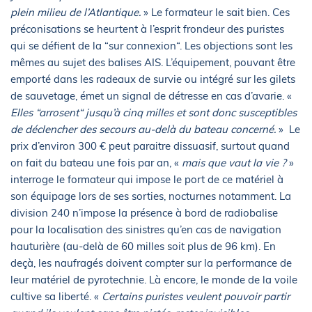
plein milieu de l’Atlantique.
» Le formateur le sait bien. Ces
préconisations se heurtent à l’esprit frondeur des puristes
qui se défient de la “sur connexion“. Les objections sont les
mêmes au sujet des balises AIS. L’équipement, pouvant être
emporté dans les radeaux de survie ou intégré sur les gilets
de sauvetage, émet un signal de détresse en cas d’avarie. «
Elles “arrosent“ jusqu’à cinq milles et sont donc susceptibles
de déclencher des secours au-delà du bateau concerné.
» Le
prix d’environ 300 € peut paraitre dissuasif, surtout quand
on fait du bateau une fois par an, «
mais que vaut la vie ?
»
interroge le formateur qui impose le port de ce matériel à
son équipage lors de ses sorties, nocturnes notamment. La
division 240 n’impose la présence à bord de radiobalise
pour la localisation des sinistres qu’en cas de navigation
hauturière (au-delà de 60 milles soit plus de 96 km). En
deçà, les naufragés doivent compter sur la performance de
leur matériel de pyrotechnie. Là encore, le monde de la voile
cultive sa liberté. «
Certains puristes veulent pouvoir partir