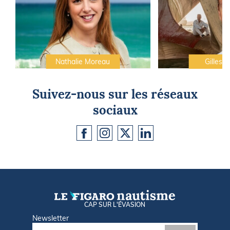
Nathalie Moreau
Gilles C
Suivez-nous sur les réseaux
sociaux
CAP SUR L'ÉVASION
Newsletter