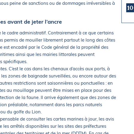
, sous peine de sanctions ou de dommages irréversibles à
10
les avant de jeter l’ancre
 le cadre administratif. Contrairement à ce que certains
pas permis de mouiller librement partout le long des côtes
e est encadré par le Code général de la propriété des
ritimes ainsi que les mairies littorales peuvent
s spécifiques.
es. C’est le cas dans les chenaux d’accès aux ports, à
 les zones de baignade surveillées, ou encore autour des
’autres restrictions sont saisonnières ou ponctuelles : en
tes au mouillage peuvent être mises en place pour des
tection de la faune. Il arrive également que des zones de
tion préalable, notamment dans les parcs naturels
ou du golfe du Lion.
ispensable de consulter les cartes marines à jour, les avis
es arrêtés disponibles sur les sites des préfectures
ntales des territoires et de la mer (DDTM). En cas de