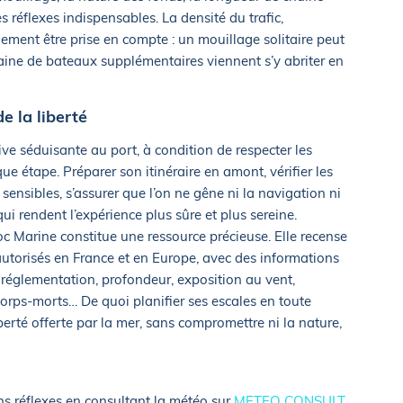
s réflexes indispensables. La densité du trafic,
ment être prise en compte : un mouillage solitaire peut
aine de bateaux supplémentaires viennent s’y abriter en
e la liberté
ive séduisante au port, à condition de respecter les
ue étape. Préparer son itinéraire en amont, vérifier les
s sensibles, s’assurer que l’on ne gêne ni la navigation ni
i rendent l’expérience plus sûre et plus sereine.
Bloc Marine constitue une ressource précieuse. Elle recense
utorisés en France et en Europe, avec des informations
 réglementation, profondeur, exposition au vent,
corps-morts… De quoi planifier ses escales en toute
liberté offerte par la mer, sans compromettre ni la nature,
ns réflexes en consultant la météo sur
METEO CONSULT