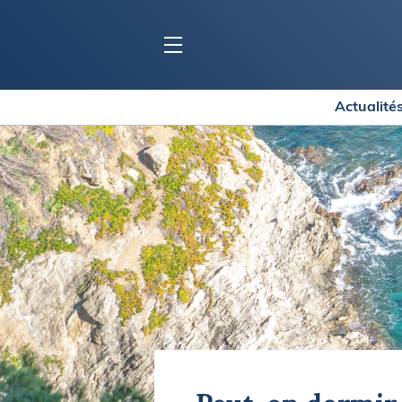
Actualité
BLOC MARINE
C
Ports
Co
Carnets de voyage
Ré
Dossiers de la
rédaction
La
Collection Bloc Marine
Tr
Application Bloc Marine
Ve
Règlementation
Ar
Ro
BATEAUX
Gu
Tr
Voiliers
Am
Bateaux à moteur