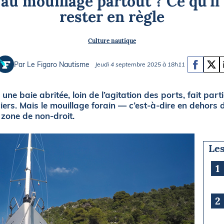
au mouillage partout ? Ce qu’il 
Briefings
ISIRS
rester en règle
che en mer
FLASH INFO
Culture nautique
ongée
isse
Par Le Figaro Nautisme
Jeudi 4 septembre 2025 à 18h11
 une baie abritée, loin de l’agitation des ports, fait part
iers. Mais le mouillage forain — c’est-à-dire en dehors
zone de non-droit.
Les
1
2