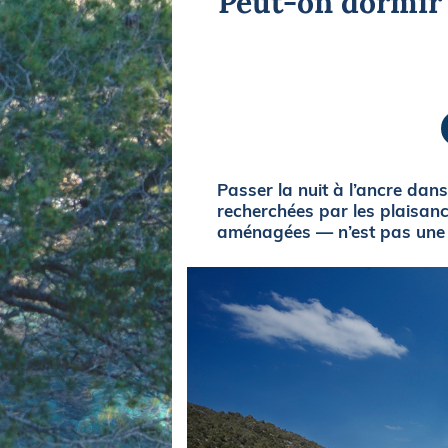
Peut-on dormir 
Equipements
LO
Salons
Pê
Economie
Pl
Yachting
Gl
Passer la nuit à l’ancre dans
recherchées par les plaisanc
aménagées — n’est pas une 