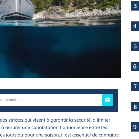
3
4
5
6
7
8
es strictes qui visent à garantir la sécurité, à limiter
9
t à assurer une cohabitation harmonieuse entre les
 jours ou pour une saison, il est essentiel de connaître