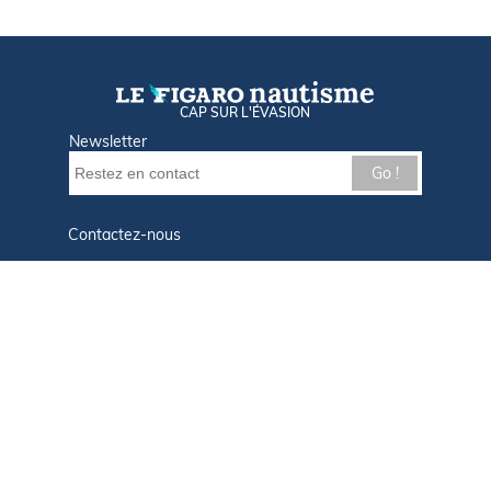
CAP SUR L'ÉVASION
Newsletter
Go !
Contactez-nous
Nos offres d'emploi
Tout savoir sur Le FIGARO Nautisme
Qui sommes-nous ?
Plan du site
Mentions légales
Paramètres des cookies