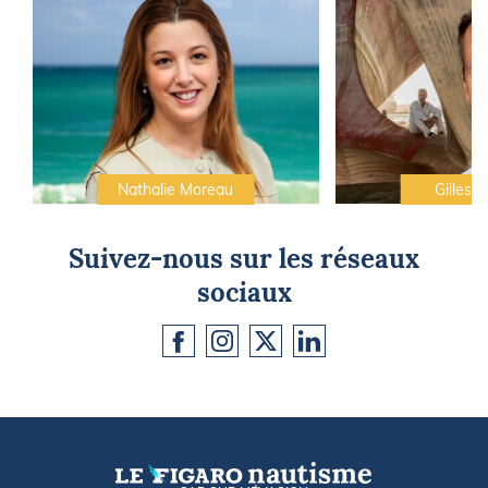
Nathalie Moreau
Gilles C
Suivez-nous sur les réseaux
sociaux