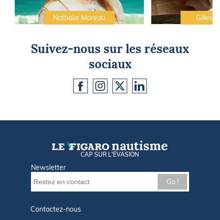
Nathalie Moreau
Gilles C
Suivez-nous sur les réseaux
sociaux
CAP SUR L'ÉVASION
Newsletter
Go !
Contactez-nous