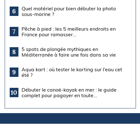
Quel matériel pour bien débuter la photo
6
sous-marine ?
Pêche à pied : les 5 meilleurs endroits en
7
France pour ramasser...
5 spots de plongée mythiques en
8
Méditerranée à faire une fois dans sa vie
Aqua kart : où tester le karting sur l’eau cet
9
été ?
Débuter le canoë-kayak en mer : le guide
10
complet pour pagayer en toute...
À découvrir
aussi
Equipements
Régates