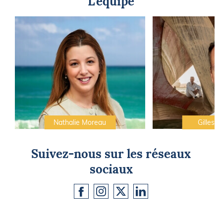
L'équipe
Nathalie Moreau
Gilles C
Suivez-nous sur les réseaux
sociaux