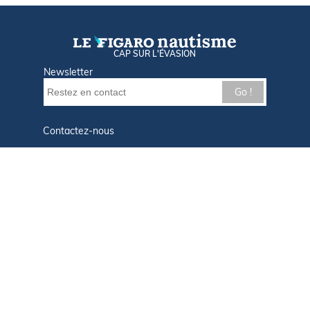
CAP SUR L'ÉVASION
Newsletter
Go !
Contactez-nous
Nos offres d'emploi
Tout savoir sur Le FIGARO Nautisme
Qui sommes-nous ?
Plan du site
Mentions légales
Paramètres des cookies
Infos cookies