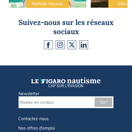
Nathalie Moreau
Gilles C
Suivez-nous sur les réseaux
sociaux
CAP SUR L'ÉVASION
Newsletter
Go !
Contactez-nous
Nos offres d'emploi