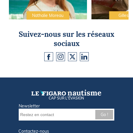
Nathalie Moreau
Gilles C
Suivez-nous sur les réseaux
sociaux
CAP SUR L'ÉVASION
Newsletter
Go !
Contactez-nous