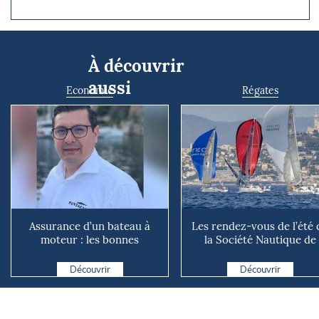
À découvrir
aussi
Economie
Régates
Assurance d’un bateau à
Les rendez-vous de l’été 
moteur : les bonnes
la Société Nautique de
questions à se poser avant
Marseille
d...
Découvrir
Découvrir