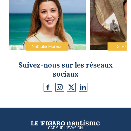
Nathalie Moreau
Gilles C
Suivez-nous sur les réseaux
sociaux
CAP SUR L'ÉVASION