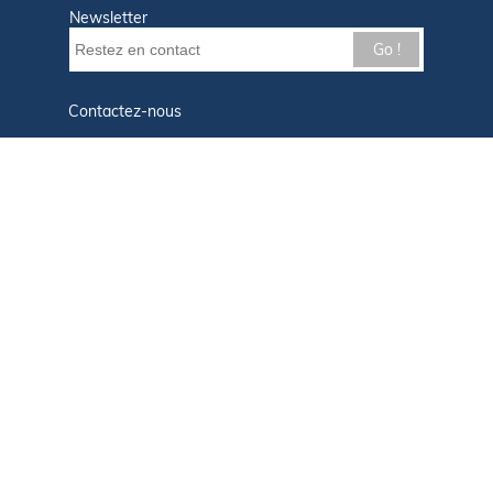
Newsletter
Go !
Contactez-nous
Nos offres d'emploi
Tout savoir sur Le FIGARO Nautisme
Qui sommes-nous ?
Plan du site
Mentions légales
Paramètres des cookies
Infos cookies
Politique de confidentialité
CGU
Afficher le centre de confidentialité