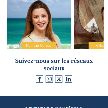
Nathalie Moreau
Gilles C
Suivez-nous sur les réseaux
sociaux