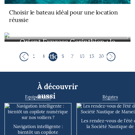
Choisir le bateau idéal pour une location
réussie
Orient Express Corinthian : le
plus grand voilier du monde en
construction à Saint-Nazaire
1
4
5
6
7
10
15
20
À découvrir
aussi
Equipements
Régates
Les rendez-vous de l’été 
Navigation intelligente :
la Société Nautique de
bientôt un copilote
Marseille