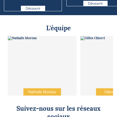
numérique sur nos voiliers ?
Découvrir
Découvrir
L'équipe
Nathalie Moreau
Gilles C
Suivez-nous sur les réseaux
sociaux