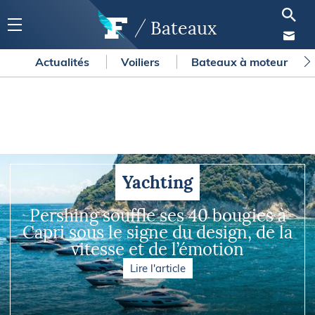
Bateaux
Actualités
Voiliers
Bateaux à moteur
Yachting
Pershing souffle ses 40 bougies à
Capri sous le signe du design, de la
vitesse et de l’émotion
Lire l'article