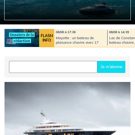
08/08 à 17:36
08/08 à 14:39
Dossiers de la
FLASH
Mayotte : un bateau de
Lac de Constan
INFO
rédaction
plaisance chavire avec 17
bateau chavire,
personnes à bord, une
près de 200 sec
importante opération de
mobilisés
secours déclenchée
Je m'abonne