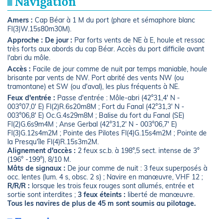
Navigation
Amers :
Cap Béar à 1 M du port (phare et sémaphore blanc
Fl(3)W.15s80m30M).
Approche :
De jour :
Par forts vents de NE à E, houle et ressac
très forts aux abords du cap Béar. Accès du port difficile avant
l'abri du môle.
Accès :
Facile de jour comme de nuit par temps maniable, houle
brisante par vents de NW. Port abrité des vents NW (ou
tramontane) et SW (ou d'aval), les plus fréquents à NE.
Feux d'entrée :
Passe d'entrée : Môle-abri (42°31,4' N -
003°07,0' E) Fl(2)R.6s20m8M ; Fort du Fanal (42°31,3' N -
003°06,8' E) Oc.G.4s29m8M ; Balise du fort du Fanal (SE)
Fl(2)G.6s9m4M ; Anse Gerbal (42°31,2' N - 003°06,7' E)
Fl(3)G.12s4m2M ; Pointe des Pilotes Fl(4)G.15s4m2M ; Pointe de
la Presqu'île Fl(4)R.15s3m2M.
Alignement d'accès :
2 feux sc.b. à 198°,5 sect. intense de 3°
(196° -199°), 8/10 M.
Mâts de signaux :
De jour comme de nuit : 3 feux superposés à
occ. lentes (lum. 4 s, obsc. 2 s) ; Navire en manœuvre, VHF 12 ;
R/R/R :
lorsque les trois feux rouges sont allumés, entrée et
sortie sont interdites ;
3 feux éteints :
liberté de manœuvre.
Tous les navires de plus de 45 m sont soumis au pilotage.