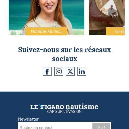
Nathalie Moreau
Gilles C
Suivez-nous sur les réseaux
sociaux
CAP SUR L'ÉVASION
Newsletter
Go !