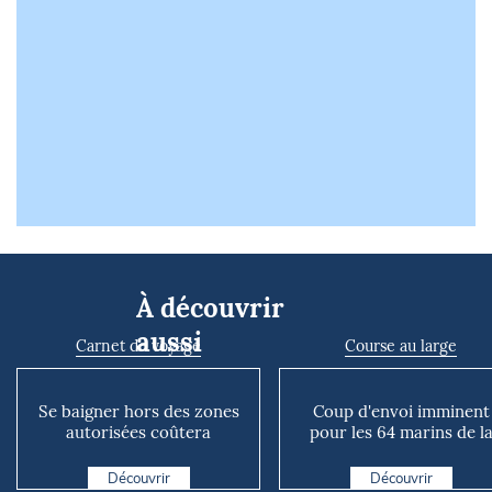
À découvrir
aussi
Carnet de voyage
Course au large
Se baigner hors des zones
Coup d'envoi imminent
autorisées coûtera
pour les 64 marins de l
désormais 68 euros : ce
Mini Atlantique
qui...
Découvrir
Découvrir