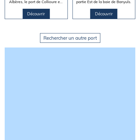
Albères, le port de Collioure est
partie Est de la baie de Banyuls.
un bon abri, sauf par vents de N
à ESE (ressac...
Découvrir
Découvrir
Rechercher un autre port