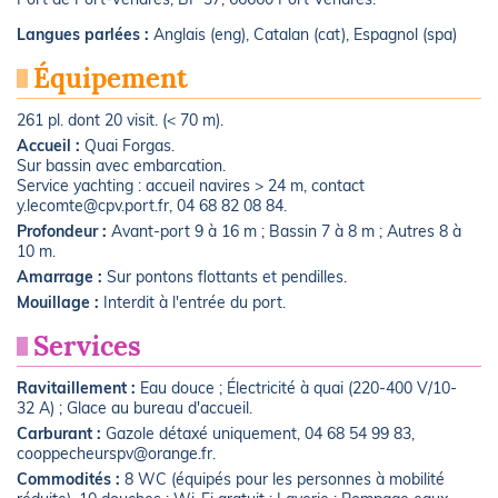
Langues parlées :
Anglais (eng), Catalan (cat), Espagnol (spa)
Équipement
261 pl. dont 20 visit. (< 70 m).
Accueil :
Quai Forgas.
Sur bassin avec embarcation.
Service yachting : accueil navires > 24 m, contact
y.lecomte@cpv.port.fr, 04 68 82 08 84.
Profondeur :
Avant-port 9 à 16 m ; Bassin 7 à 8 m ; Autres 8 à
10 m.
Amarrage :
Sur pontons flottants et pendilles.
Mouillage :
Interdit à l'entrée du port.
Services
Ravitaillement :
Eau douce ; Électricité à quai (220-400 V/10-
32 A) ; Glace au bureau d'accueil.
Carburant :
Gazole détaxé uniquement, 04 68 54 99 83,
cooppecheurspv@orange.fr.
Commodités :
8 WC (équipés pour les personnes à mobilité