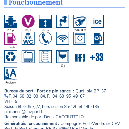
Fonctionnement
261 pl.
20 pl.
7-8 m
220-380V
Gazole
10 t
Région A
Bureau du port :
Port de plaisance :
Quai Joly, BP 37
T. 04 68 82 08 84, F. 04 68 95 49 87
VHF 9
Saison 8h-20h 7j./7, hors saison 8h-12h et 14h-18h
plaisance@cpv.port.fr
Responsable de port Denis CACCIUTTOLO.
Généralités fonctionnement :
Compagnie Port-Vendraise CPV,
Port de Port-Vendres, BP 37, 66660 Port Vendres.