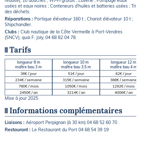
réduite), 10 douches ; Wi-Fi gratuit ; Laverie ; Pompage eaux
usées et eaux noires ; Conteneurs d'huiles et batteries usées ; Tri
des déchets.
Réparations :
Portique élévateur 160 t ; Chariot élévateur 10 t ;
Shipchandler.
Clubs :
Club nautique de la Côte Vermeille à Port-Vendres
(SNCV), quai F. Joly, 04 68 82 04 78.
Tarifs
longueur 8 m
longueur 10 m
longueur 12 m
maître bau 3 m
maître bau 3,5 m
maître bau 4 m
38€ / jour
51€ / jour
62€ / jour
234€ / semaine
315€ / semaine
388€ / semaine
780€ / mois
1050€ / mois
1292€ / mois
2450€ / an
3214€ / an
4006€ / an
Mise à jour 2025
Informations complémentaires
Liaisons :
Aéroport Perpignan (à 30 km) 04 68 52 60 70 .
Restaurant :
Le Restaurant du Port 04 68 54 39 19