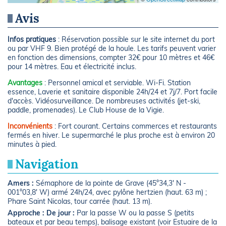
Avis
Infos pratiques
: Réservation possible sur le site internet du port
ou par VHF 9. Bien protégé de la houle. Les tarifs peuvent varier
en fonction des dimensions, compter 32€ pour 10 mètres et 46€
pour 14 mètres. Eau et électricité inclus.
Avantages
: Personnel amical et serviable. Wi-Fi. Station
essence, Laverie et sanitaire disponible 24h/24 et 7j/7. Port facile
d'accès. Vidéosurveillance. De nombreuses activités (jet-ski,
paddle, promenades). Le Club House de la Vigie.
Inconvénients
: Fort courant. Certains commerces et restaurants
fermés en hiver. Le supermarché le plus proche est à environ 20
minutes à pied.
Navigation
Amers :
Sémaphore de la pointe de Grave (45°34,3' N -
001°03,8' W) armé 24h/24, avec pylône hertzien (haut. 63 m) ;
Phare Saint Nicolas, tour carrée (haut. 13 m).
Approche :
De jour :
Par la passe W ou la passe S (petits
bateaux et par beau temps), balisage existant (voir Estuaire de la