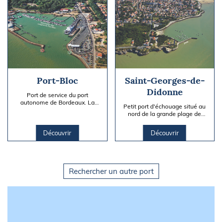
Port-Bloc
Saint-Georges-de-
Didonne
Port de service du port
autonome de Bordeaux. La
Petit port d'échouage situé au
plaisance est tolérée par arrêté
nord de la grande plage de
préfectoral du 12 novembre
Saint-Georges-de-Didonne et
1952....
au sud de la pointe de Vallières.
Découvrir
Découvrir
Rechercher un autre port