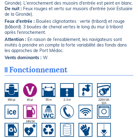
Gironde). L'enrochement des musoirs d'entrée est peint en blanc.
De nuit :
Feux rouges et verts sur musoirs d'entrée (voir Estuaire
de la Gironde).
Feux d'entrée :
Bouées clignotantes : verte (tribord) et rouge
(bâbord). 3 bouées de chenal vertes le long du mur à tribord
après l'enrochement.
Attention :
En raison de l’ensablement, les navigateurs sont
invités à prendre en compte la forte variabilité des fonds dans
les approches de Port Médoc.
Vents dominants :
W.
Fonctionnement
950 pl.
40 pl.
55 m
2-3 m
220V/16-
32A
24h/24