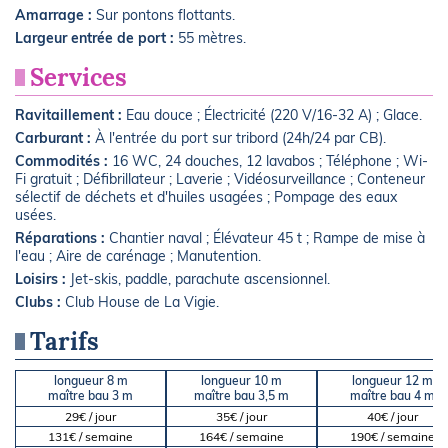
Amarrage :
Sur pontons flottants.
Largeur entrée de port :
55 mètres.
Services
Ravitaillement :
Eau douce ; Électricité (220 V/16-32 A) ; Glace.
Carburant :
À l'entrée du port sur tribord (24h/24 par CB).
Commodités :
16 WC, 24 douches, 12 lavabos ; Téléphone ; Wi-
Fi gratuit ; Défibrillateur ; Laverie ; Vidéosurveillance ; Conteneur
sélectif de déchets et d'huiles usagées ; Pompage des eaux
usées.
Réparations :
Chantier naval ; Élévateur 45 t ; Rampe de mise à
l'eau ; Aire de carénage ; Manutention.
Loisirs :
Jet-skis, paddle, parachute ascensionnel.
Clubs :
Club House de La Vigie.
Tarifs
longueur 8 m
longueur 10 m
longueur 12 m
maître bau 3 m
maître bau 3,5 m
maître bau 4 m
29€ / jour
35€ / jour
40€ / jour
131€ / semaine
164€ / semaine
190€ / semaine