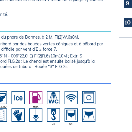
9
mité.
10
° du phare de Bormes, à 2 M, Fl(2)W.6s8M.
tribord par des bouées vertes côniques et à bâbord par
ifficile par vent d'E ≥ force 7.
5' N - 006°22,0' E) Fl(2)R.6s10m10M ; Extr. S
rd Fl.G.2s ; Le chenal est ensuite balisé jusqu'à la
uées de tribord ; Bouée "3" Fl.G.2s .
-380V
capit.
4 t
60 t