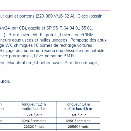
 sur quai et pontons (220-380 V/16-32 A) ; Glace (bassin
4h/24, par CB), gazole et SP 95, T. 04 94 01 55 81.
) ; Bac à laver ; Wi-Fi gratuit ; Laverie au YCIBM ;
nteneurs eaux usées et huiles usagées ; Pompage des eaux
tage WC chimiques ; 6 bornes de recharge voitures
 ; Rinçage des bateaux : réseau eau dessalée non potable
n avec parcimonie) ; Lève-personne P.M.R.
e ; Manutention ; Chantier naval ; Aire de carénage ;
ouron.
m
longueur 12 m
longueur 14 m
5 m
maître bau 4 m
maître bau 4,5 m
72€ / jour
92€ / jour
ne
504€ / semaine
645€ / semaine
s
2232€ / mois
2856€ / mois