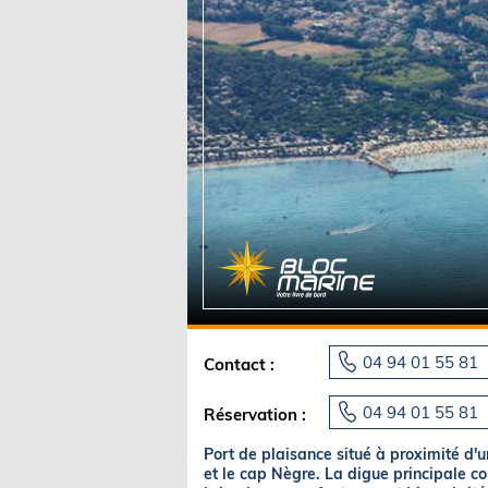
Equipements
LO
Salons
Pê
Economie
Pl
Yachting
Gl
04 94 01 55 81
Contact :
04 94 01 55 81
Réservation :
Port de plaisance situé à proximité d'
et le cap Nègre. La digue principale con