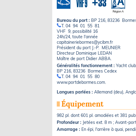
Région A
Bureau du port :
BP 216, 83236 Borme
T. 04 94 01 55 81
VHF 9, possibilité 16
24h/24, toute l'année
capitaineriebormes@ycibm.fr
Président du port J.-P. MEUNIER
Directeur Dominique LEDAN
Maître de port Didier ABBA.
Généralités fonctionnement :
Yacht clu
BP 216, 83236 Bormes Cedex
T. 04 94 01 55 80
www.portdebormes.com.
Langues parlées :
Allemand (deu), Anglais
Équipement
982 pl. dont 601 pl. amodiées et 381 publ.,
Profondeur :
Jetées ext. 8 m ; Avant-por
Amarrage :
En épi, l'arrière à quai, pendi