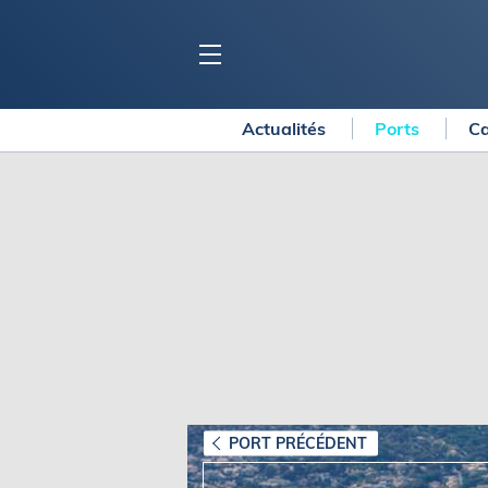
Actualités
Ports
Ca
BLOC MARINE
C
Ports
Co
Carnets de voyage
Ré
Dossiers de la
rédaction
La
Collection Bloc Marine
Tr
Application Bloc Marine
Ve
Règlementation
Ar
Ro
BATEAUX
Gu
Tr
Voiliers
PORT PRÉCÉDENT
Am
Bateaux à moteur