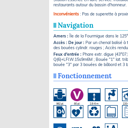
restaurants autour du bassin d'honneur.
Inconvénients
: Pas de superette à proxi
Navigation
Amers :
Île de la Fourmigue dans le 125
Accès :
De jour :
Par un chenal balisé à 
des bouées cylindr. rouges ; Accès rendu d
Feux d'entrée :
Phare extr. digue (43°07,
Q(6)+LFl.W.15s9m6M ; Bouée "1" lat. tribo
bouée "3" par 3 bouées de bâbord et 3 bo
Fonctionnement
982 pl.
80 pl.
2,8-6 m
220