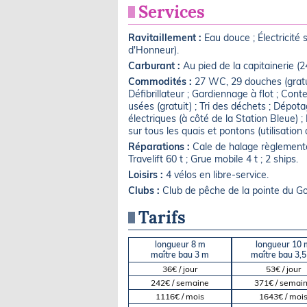
Services
Ravitaillement :
Eau douce ; Électricité
d'Honneur).
Carburant :
Au pied de la capitainerie (2
Commodités :
27 WC, 29 douches (gratuit
Défibrillateur ; Gardiennage à flot ; Co
usées (gratuit) ; Tri des déchets ; Dépo
électriques (à côté de la Station Bleue)
sur tous les quais et pontons (utilisatio
Réparations :
Cale de halage règlementé
Travelift 60 t ; Grue mobile 4 t ; 2 ships.
Loisirs :
4 vélos en libre-service.
Clubs :
Club de pêche de la pointe du G
Tarifs
longueur 8 m
longueur 10 
maître bau 3 m
maître bau 3,
36€ / jour
53€ / jour
242€ / semaine
371€ / semai
1116€ / mois
1643€ / moi