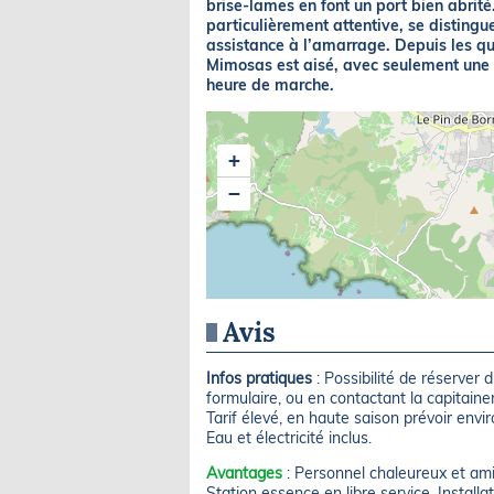
brise-lames en font un port bien abrité
particulièrement attentive, se distingue
assistance à l’amarrage. Depuis les qu
Mimosas est aisé, avec seulement une 
heure de marche.
+
−
Avis
Infos pratiques
: Possibilité de réserver 
formulaire, ou en contactant la capitaine
Tarif élevé, en haute saison prévoir env
Eau et électricité inclus.
Avantages
: Personnel chaleureux et amic
Station essence en libre service. Install