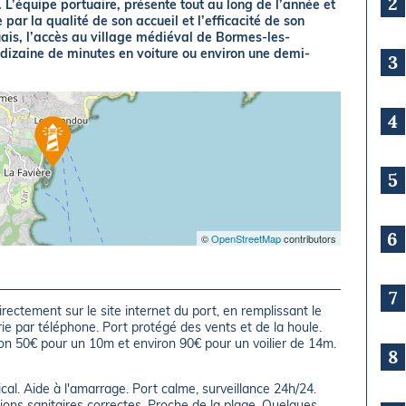
2
. L’équipe portuaire, présente tout au long de l’année et
 par la qualité de son accueil et l’efficacité de son
ais, l’accès au village médiéval de Bormes-les-
dizaine de minutes en voiture ou environ une demi-
3
4
5
6
©
OpenStreetMap
contributors
7
directement sur le site internet du port, en remplissant le
rie par téléphone. Port protégé des vents et de la houle.
iron 50€ pour un 10m et environ 90€ pour un voilier de 14m.
8
al. Aide à l'amarrage. Port calme, surveillance 24h/24.
ations sanitaires correctes. Proche de la plage. Quelques