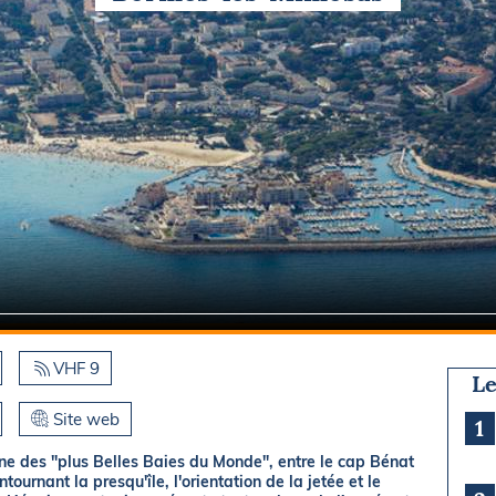
Briefings
ISIRS
che en mer
FLASH INFO
ongée
isse
VHF 9
Le
Site web
1
une des "plus Belles Baies du Monde", entre le cap Bénat
tournant la presqu'île, l'orientation de la jetée et le