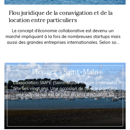
Flou juridique de la conavigation et de la
location entre particuliers
Le concept d’économie collaborative est devenu un
marché impliquant à la fois de nombreuses startups mais
aussi des grandes entreprises internationales. Selon son
business model, la société ayant...
Plongez à Saint-Malo
L’association SMPE (Saint-Malo Plongée Emeraude)
fête ses vingt ans. Une occasion de faire le point sur
une activité qui est de plus en plus d’actualité. La
plongée fascine, mais bon nombre de personnes
hésite à faire le grand saut. Alors pourquoi ne pas
venir la découvrir auprès de passionnés ?...