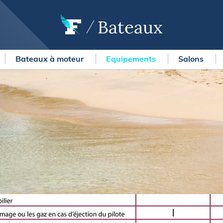
Bateaux
Bateaux à moteur
Equipements
Salons
OURSES
MÉTÉO MARINE
urses au large
LIFESTYLE
gates
Shopping
 Solitaire du Figaro Paprec
Culture nautique
ansat Paprec
Gastronomie
ndée Globe
Blogs
kea Ultim Challenge
SERVICES
ute du Rhum - Destination
adeloupe
Nos magazines
ansat Café l'Or
La newsletter
erica's Cup
METEO CONSULT Marine