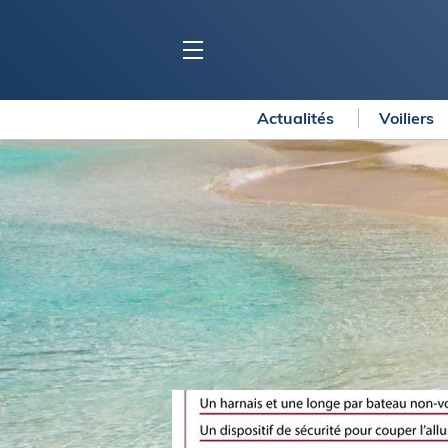
Actualités
Voiliers
BLOC MARINE
C
Ports
Co
Carnets de voyage
Ré
Dossiers de la
rédaction
La
Collection Bloc Marine
Tr
Application Bloc Marine
Ve
Règlementation
Ar
Ro
BATEAUX
Gu
Tr
Voiliers
Am
Bateaux à moteur