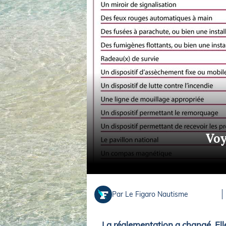
Equipements
LO
Salons
Pê
Economie
Pl
Yachting
Gl
Voy
Par Le Figaro Nautisme
La réglementation a changé. Ell