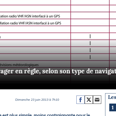
Briefings
ISIRS
che en mer
FLASH INFO
ongée
isse
ager en règle, selon son type de naviga
Les
Dimanche 23 juin 2013 à 7h10
1
e est plus simple, moins contraignante pour le