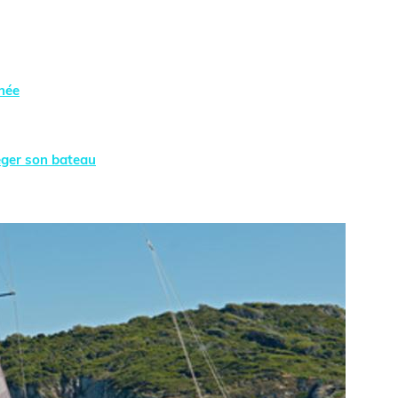
née
éger son bateau