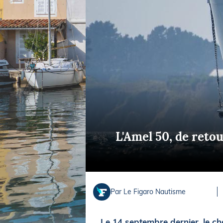
Equipements
LO
Salons
Pê
Economie
Pl
Yachting
Gl
L'Amel 50, de reto
Par Le Figaro Nautisme
Le 14 septembre dernier, le ch