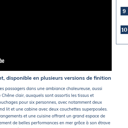
9
10
t, disponible en plusieurs versions de finition
es passagers dans une ambiance chaleureuse, aussi
Chêne clair, auxquels sont assortis les tissus et
s couchages pour six personnes, avec notamment deux
d lit et une cabine avec deux couchettes superposées.
angements et une cuisine offrant un grand espace de
alement de belles performances en mer grâce à son étrave