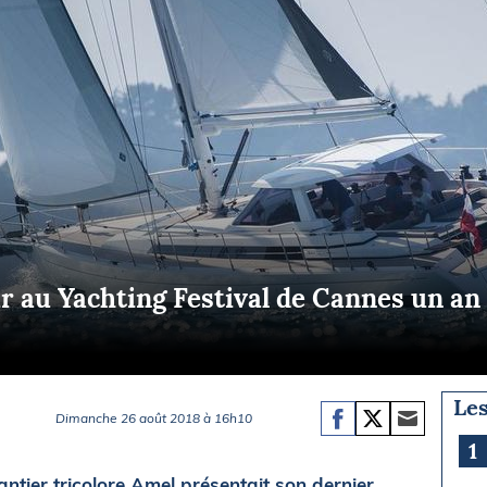
Briefings
ISIRS
che en mer
FLASH INFO
ongée
isse
ur au Yachting Festival de Cannes un a
Les
Dimanche 26 août 2018 à 16h10
1
antier tricolore Amel présentait son dernier