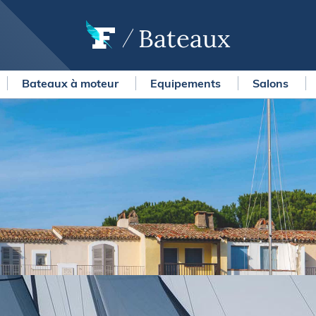
Bateaux
Bateaux à moteur
Equipements
Salons
OURSES
MÉTÉO MARINE
urses au large
LIFESTYLE
gates
Shopping
 Solitaire du Figaro Paprec
Culture nautique
ansat Paprec
Gastronomie
ndée Globe
Blogs
kea Ultim Challenge
SERVICES
ute du Rhum - Destination
adeloupe
Nos magazines
ansat Café l'Or
La newsletter
erica's Cup
METEO CONSULT Marine