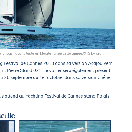
 : nous l'avons testé en Méditerranée cette année.© JS Evrard
ng Festival de Cannes 2018 dans sa version Acajou verni
nt Pierre Stand 021. Le voilier sera également présent
 du 26 septembre au 1er octobre, dans sa version Chêne
us attend au Yachting Festival de Cannes stand Palais
eille