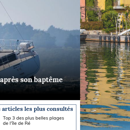
n après son baptême
 articles les plus consultés
Top 3 des plus belles plages
de l'île de Ré