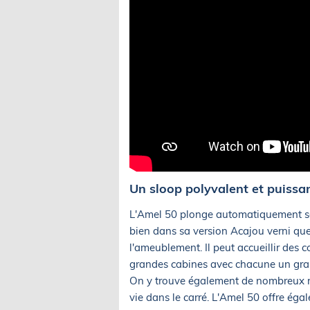
Un sloop polyvalent et puissan
L'Amel 50 plonge automatiquement s
bien dans sa version Acajou verni que 
l'ameublement. Il peut accueillir de
grandes cabines avec chacune un gran
On y trouve également de nombreux r
vie dans le carré. L'Amel 50 offre ég