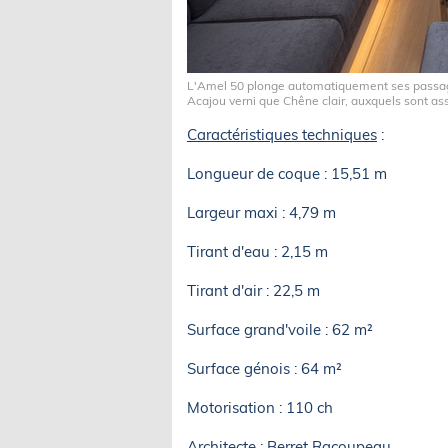
L'Amel 50 plonge automatiquement ses passag
Acajou verni que Chêne clair, auxquels sont as
Caractéristiques techniques
:
Longueur de coque : 15,51 m
Largeur maxi : 4,79 m
Tirant d'eau : 2,15 m
Tirant d'air : 22,5 m
Surface grand'voile : 62 m²
Surface génois : 64 m²
Motorisation : 110 ch
Architecte : Berret Racoupeau