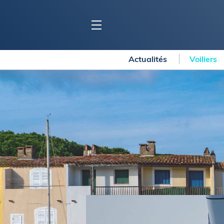
Actualités
Voiliers
BLOC MARINE
C
Ports
Co
Carnets de voyage
Ré
Dossiers de la
rédaction
La
Collection Bloc Marine
Tr
Application Bloc Marine
Ve
Règlementation
Ar
Ro
BATEAUX
Gu
Tr
Voiliers
Am
Bateaux à moteur