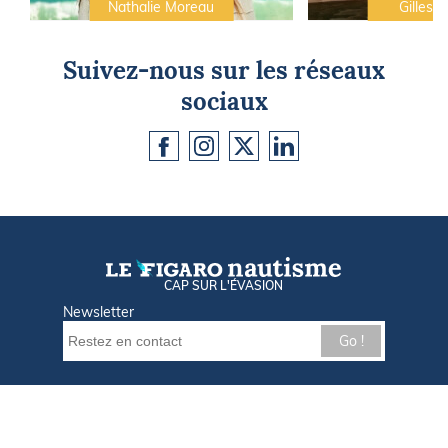
Nathalie Moreau
Gilles C
Suivez-nous sur les réseaux
sociaux
CAP SUR L'ÉVASION
Newsletter
Go !
Contactez-nous
Nos offres d'emploi