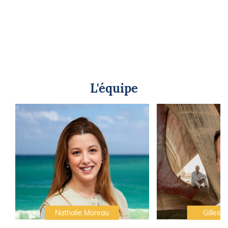
L'équipe
Nathalie Moreau
Gilles C