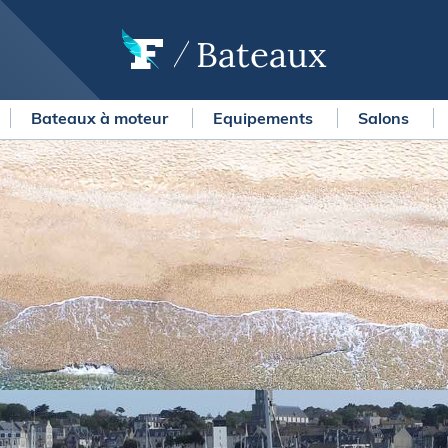
Bateaux
Bateaux à moteur
Equipements
Salons
OURSES
MÉTÉO MARINE
urses au large
LIFESTYLE
gates
Shopping
 Solitaire du Figaro Paprec
Culture nautique
ansat Paprec
Gastronomie
ndée Globe
Blogs
kea Ultim Challenge
SERVICES
ute du Rhum - Destination
adeloupe
Nos magazines
ansat Café l'Or
La newsletter
erica's Cup
METEO CONSULT Marine