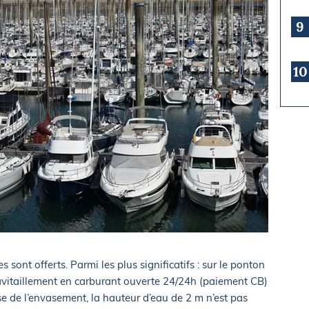
9
10
s sont offerts. Parmi les plus significatifs : sur le ponton
d’avitaillement en carburant ouverte 24/24h (paiement CB)
se de l’envasement, la hauteur d’eau de 2 m n’est pas