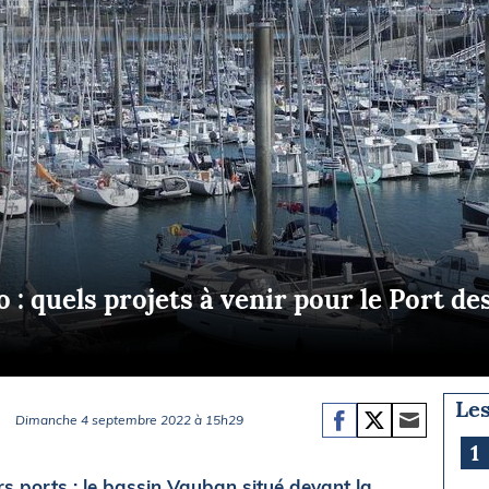
Briefings
ISIRS
che en mer
FLASH INFO
ongée
isse
 : quels projets à venir pour le Port de
Les
Dimanche 4 septembre 2022 à 15h29
1
s ports : le bassin Vauban situé devant la