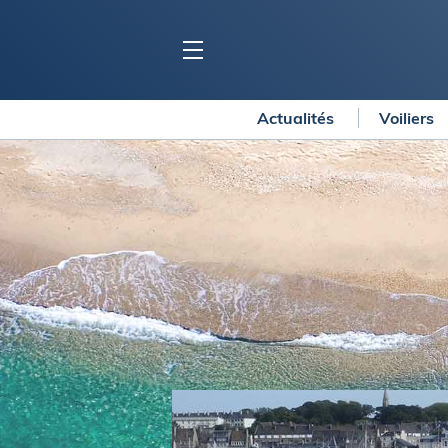
Actualités
Voiliers
BLOC MARINE
C
Ports
Co
Carnets de voyage
Ré
Dossiers de la
rédaction
La
Collection Bloc Marine
Tr
Application Bloc Marine
Ve
Règlementation
Ar
Ro
BATEAUX
Gu
Tr
Voiliers
Am
Bateaux à moteur