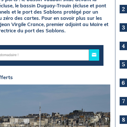
e écluse, le bassin Duguay-Trouin (écluse et pont
2
nnels et le port des Sablons protégé par un
 zéro des cartes. Pour en savoir plus sur les
Jean Virgile Crance, premier adjoint au Maire et
3
ctrice du port des Sablons.
4
5
fferts
6
7
8