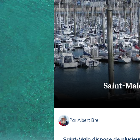
Equipements
LO
Salons
Pê
Economie
Pl
Yachting
Gl
Saint-Malo
Par Albert Brel
Saint-Malo dispose de plusieur