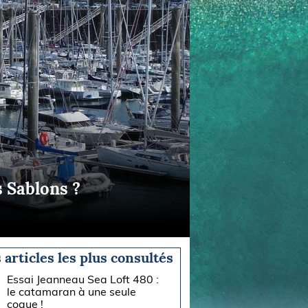
s Sablons ?
 articles les plus consultés
Essai Jeanneau Sea Loft 480 :
le catamaran à une seule
coque !