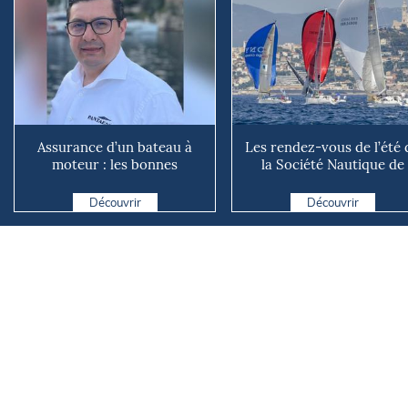
Assurance d’un bateau à
Les rendez-vous de l’été 
moteur : les bonnes
la Société Nautique de
questions à se poser avant
Marseille
d...
Découvrir
Découvrir