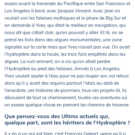
essais avant la traversée du Pacifique entre San Francisco et
Los Angeles à bord, avec Jacques Vincent. Avec Jean on
voulait voir les falaises mythiques et le phare de Big Sur et
on demande à Yves, qui était le meilleur en navigation, qui
nous dit que c’était clair, qu’on pouvait y aller. Et là, on se
prend les foils dans des algues monumentales, une zone
signalée sur la carte mais que Yves n’avait pas vue. On avait
l’hydroptère dans la houle, les trois foils empêtrés dans les
algues. La nuit arrivant, on a cru qu’on allait perdre
l’Hydroptère au pied des falaises. Arrivés à Los Angeles,
Yves voulait sauter à l’eau pour ne pas louper son vol retour,
alors qu’il y avait des requins partout ! Mais au-delà de
l’anecdote, ces histoires de pionniers, tous ces projets-là, ils
découlent de tout ce cheminement, toutes ces aventures où
on essaie quelque chose en prenant les chemins de traverse.
Que pensez-vous des Ultims actuels qui,
quelque part, sont les héritiers de l’Hydroptère ?
Il y en a un qui est bien, c’est François Gabart, parce qu’il a