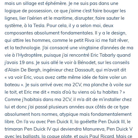
mais un sillage est éphémère. Je ne suis pas dans une
logique de possession, ce que j’aime c’est faire bouger les
lignes, lier l’aérien et le maritime, disrupter, faire sauter le
système, à la Tesla. Pour cela, il y a selon moi, deux
composantes absolument fondamentales. Il y a le design,
qui attire les hommes, comme le petit Riva ici me fait rêver,
et la technologie. J’ai consacré une vingtaine d’années de ma
vie à l’Hydroptère, puisque j’ai rencontré Eric Tabarly quand
j’avais 19 ans. Je suis allé le voir à Bénodet, sur les conseils
d’Alain De Bergh, ingénieur chez Dassault, qui m’avait dit
« va voir Eric, vous avez cette même idée de faire voler un
bateau ». Je suis arrivé avec ma 2CV, ma planche à voile sur
le toit, et Eric me dit « mais d’où tu viens où tu habites ? »
Comme j’habitais dans ma 2CV, il m’a dit de m’installer chez
lui et donc j’ai passé plusieurs années aux côtés de ce type
absolument hors normes, atypique mais fondamentalement
libre. On l’a vu avec Pen Duick II, la goélette Pen Duick III, le
trimaran Pen Duick IV qui deviendra Manureva, Pen Duick V
avec les ballasts, la coque plate, et puis Paul Ricard. Mais ce