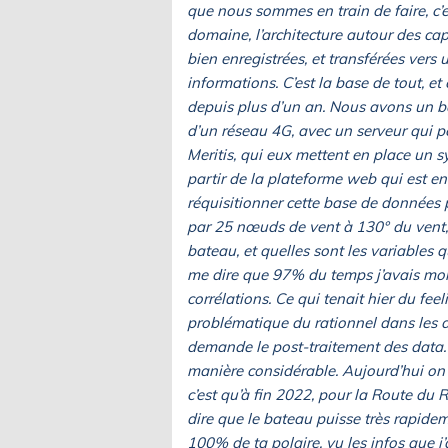
que nous sommes en train de faire, c’e
domaine, l’architecture autour des ca
bien enregistrées, et transférées vers 
informations. C’est la base de tout, e
depuis plus d’un an. Nous avons un bat
d’un réseau 4G, avec un serveur qui p
Meritis, qui eux mettent en place un s
partir de la plateforme web qui est e
réquisitionner cette base de données 
par 25 nœuds de vent à 130° du vent, 
bateau, et quelles sont les variables q
me dire que 97% du temps j’avais mon f
corrélations. Ce qui tenait hier du fe
problématique du rationnel dans les d
demande le post-traitement des data. L
manière considérable. Aujourd’hui on le
c’est qu’à fin 2022, pour la Route du 
dire que le bateau puisse très rapidem
100% de ta polaire, vu les infos que j