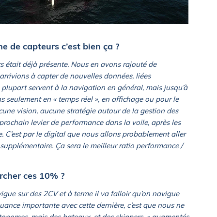
ne de capteurs c’est bien ça ?
s était déjà présente. Nous en avons rajouté de
arrivions à capter de nouvelles données, liées
 plupart servent à la navigation en général, mais jusqu’à
s seulement en « temps réel », en affichage ou pour le
une vision, aucune stratégie autour de la gestion des
prochain levier de performance dans la voile, après les
le. C’est par le digital que nous allons probablement aller
upplémentaire. Ça sera le meilleur ratio performance /
ercher ces 10% ?
vigue sur des 2CV et à terme il va falloir qu’on navigue
nuance importante avec cette dernière, c’est que nous ne
tonomes, mais des bateaux, et des skippers, « augmentés