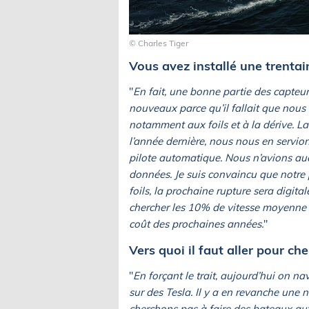
© Charles Tiger
Vous avez installé une trentai
"
En fait, une bonne partie des capteur
nouveaux parce qu’il fallait que nous 
notamment aux foils et à la dérive. La
l’année dernière, nous nous en servion
pilote automatique. Nous n’avions auc
données. Je suis convaincu que notre 
foils, la prochaine rupture sera digita
chercher les 10% de vitesse moyenne s
coût des prochaines années.
"
Vers quoi il faut aller pour ch
"
En forçant le trait, aujourd’hui on na
sur des Tesla. Il y a en revanche une 
cherchons pas à faire des bateaux au