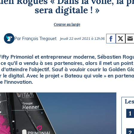
ien Rogues « Dans la voile, la 
Briefings
ISIRS
sera digitale ! »
che en mer
FLASH INFO
Course au large
ongée
isse
Par François Tregouet
Jeudi 22 avril 2021 à 12h36
fty Primonial et entrepreneur moderne, Sébastien Rogue
ce qu'il a vendu à ses partenaires, alors il met un poin
 d'atteindre l'objectif. Sauf à vouloir courir la Golden 
 le digital. Avec le projet « Bateau qui vole » en partenar
e l'innovation.
Les
1
2