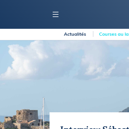
Actualités
Courses au l
BLOC MARINE
C
Ports
Co
Carnets de voyage
Ré
Dossiers de la
rédaction
La
Collection Bloc Marine
Tr
Application Bloc Marine
Ve
Règlementation
Ar
Ro
BATEAUX
Gu
Tr
Voiliers
Am
Bateaux à moteur