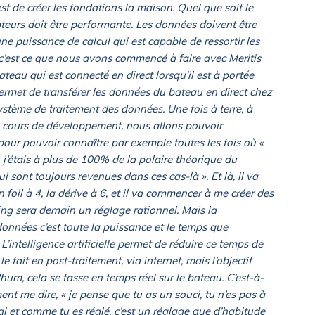
st de créer les fondations la maison. Quel que soit le
pteurs doit être performante. Les données doivent être
une puissance de calcul qui est capable de ressortir les
t c’est ce que nous avons commencé à faire avec Meritis
eau qui est connecté en direct lorsqu’il est à portée
ermet de transférer les données du bateau en direct chez
ystème de traitement des données. Une fois à terre, à
n cours de développement, nous allons pouvoir
pour pouvoir connaître par exemple toutes les fois où «
j’étais à plus de 100% de la polaire théorique du
ui sont toujours revenues dans ces cas-là ». Et là, il va
oil à 4, la dérive à 6, et il va commencer à me créer des
eling sera demain un réglage rationnel. Mais la
onnées c’est toute la puissance et le temps que
’intelligence artificielle permet de réduire ce temps de
 fait en post-traitement, via internet, mais l’objectif
Rhum, cela se fasse en temps réel sur le bateau. C’est-à-
ent me dire, « je pense que tu as un souci, tu n’es pas à
’ai et comme tu es réglé, c’est un réglage que d’habitude