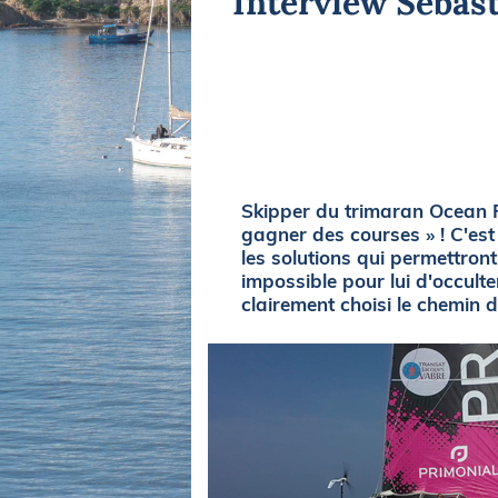
Interview Sébast
Equipements
LO
Salons
Pê
Economie
Pl
Yachting
Gl
Skipper du trimaran Ocean Fi
gagner des courses » ! C'est 
les solutions qui permettront
impossible pour lui d'occulter
clairement choisi le chemin d